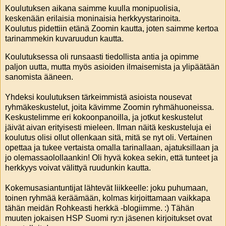
Koulutuksen aikana saimme kuulla monipuolisia,
keskenään erilaisia moninaisia herkkyystarinoita.
Koulutus pidettiin etänä Zoomin kautta, joten saimme kertoa
tarinammekin kuvaruudun kautta.
Koulutuksessa oli runsaasti tiedollista antia ja opimme
paljon uutta, mutta myös asioiden ilmaisemista ja ylipäätään
sanomista ääneen.
Yhdeksi koulutuksen tärkeimmistä asioista nousevat
ryhmäkeskustelut, joita kävimme Zoomin ryhmähuoneissa.
Keskustelimme eri kokoonpanoilla, ja jotkut keskustelut
jäivät aivan erityisesti mieleen. Ilman näitä keskusteluja ei
koulutus olisi ollut ollenkaan sitä, mitä se nyt oli. Vertainen
opettaa ja tukee vertaista omalla tarinallaan, ajatuksillaan ja
jo olemassaolollaankin! Oli hyvä kokea sekin, että tunteet ja
herkkyys voivat välittyä ruudunkin kautta.
Kokemusasiantuntijat lähtevät liikkeelle: joku puhumaan,
toinen ryhmää keräämään, kolmas kirjoittamaan vaikkapa
tähän meidän Rohkeasti herkkä -blogiimme. :) Tähän
muuten jokaisen HSP Suomi ry:n jäsenen kirjoitukset ovat