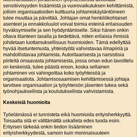
sensitiivisyyden lisäämistä ja vuorovaikutuksen kehittämistä,
jolloin organisaatioiden kulttuuria johtamiskäytäntöineen
tulee muuttaa ja päivittää. Johtajan omat henkilökohtaiset
asenteet ja ennakkoluulot voivat toimia esteinä erilaisuuden
hyväksymiselle ja sen hyödyntämiselle. Siksi hänen onkin
oltava tilanteen tasalla ja tiedettävä, miten erilaisia ihmisiä
johdetaan luottamuksellisuus huomioiden. Tämä edellyttää
hyvää itsetuntemusta, yhteistyötä vahvistavaa ilmapiiriä ja
mahdollistavaa johtamista. Autoritaarisesta ja narsistisia
piirteitä omaavasta johtamisesta, jossa oman edun tavoittelu
on keskeistä, tulee päästä eroon, koska sellainen
johtaminen voi vahingoittaa koko työyhteisöä ja
organisaatiota. Johtamisosaamisen kehittämisessä johtaja
tarvitsee organisaation ja työyhteisön jäsenten tukea sekä
työnohjauksellista ja koulutuksellista vahvistamista.
Keskeisiä huomioita
Työelämässä ei tunnisteta eikä huomioida erityisherkkyyttä.
Toisaalta sitä ei välttämättä uskalleta edes tuoda esiin.
Erityisen tärkeää onkin tiedon lisääminen
erityisherkkyydestä, samoin kuin moninaisuuteen