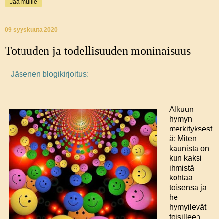
Jaa muille
09 syyskuuta 2020
Totuuden ja todellisuuden moninaisuus
Jäsenen blogikirjoitus:
Alkuun
hymyn
merkityksest
ä: Miten
kaunista on
kun kaksi
ihmistä
kohtaa
toisensa ja
he
hymyilevät
toisilleen.