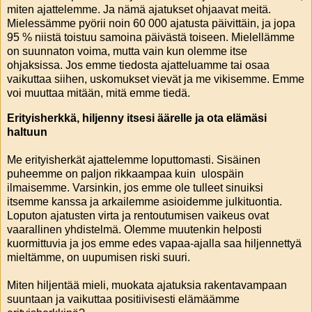
miten ajattelemme. Ja nämä ajatukset ohjaavat meitä.
Mielessämme pyörii noin 60 000 ajatusta päivittäin, ja jopa
95 % niistä toistuu samoina päivästä toiseen. Mielellämme
on suunnaton voima, mutta vain kun olemme itse
ohjaksissa. Jos emme tiedosta ajatteluamme tai osaa
vaikuttaa siihen, uskomukset vievät ja me vikisemme. Emme
voi muuttaa mitään, mitä emme tiedä.
Erityisherkkä, hiljenny itsesi äärelle ja ota elämäsi
haltuun
Me erityisherkät ajattelemme loputtomasti. Sisäinen
puheemme on paljon rikkaampaa kuin ulospäin
ilmaisemme. Varsinkin, jos emme ole tulleet sinuiksi
itsemme kanssa ja arkailemme asioidemme julkituontia.
Loputon ajatusten virta ja rentoutumisen vaikeus ovat
vaarallinen yhdistelmä. Olemme muutenkin helposti
kuormittuvia ja jos emme edes vapaa-ajalla saa hiljennettyä
mieltämme, on uupumisen riski suuri.
Miten hiljentää mieli, muokata ajatuksia rakentavampaan
suuntaan ja vaikuttaa positiivisesti elämäämme