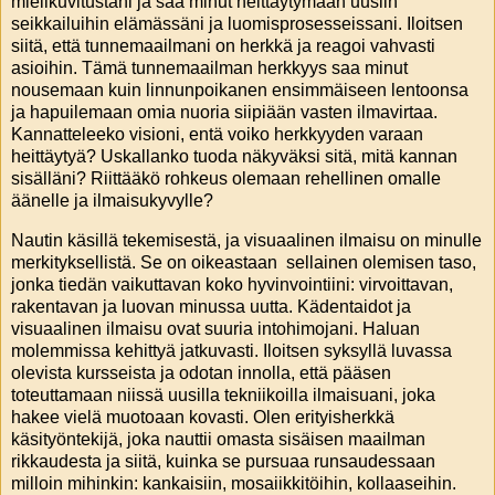
mielikuvitustani ja saa minut heittäytymään uusiin
seikkailuihin elämässäni ja luomisprosesseissani. Iloitsen
siitä, että tunnemaailmani on herkkä ja reagoi vahvasti
asioihin. Tämä tunnemaailman herkkyys saa minut
nousemaan kuin linnunpoikanen ensimmäiseen lentoonsa
ja hapuilemaan omia nuoria siipiään vasten ilmavirtaa.
Kannatteleeko visioni, entä voiko herkkyyden varaan
heittäytyä? Uskallanko tuoda näkyväksi sitä, mitä kannan
sisälläni? Riittääkö rohkeus olemaan rehellinen omalle
äänelle ja ilmaisukyvylle?
Nautin käsillä tekemisestä, ja visuaalinen ilmaisu on minulle
merkityksellistä. Se on oikeastaan sellainen olemisen taso,
jonka tiedän vaikuttavan koko hyvinvointiini: virvoittavan,
rakentavan ja luovan minussa uutta. Kädentaidot ja
visuaalinen ilmaisu ovat suuria intohimojani. Haluan
molemmissa kehittyä jatkuvasti. Iloitsen syksyllä luvassa
olevista kursseista ja odotan innolla, että pääsen
toteuttamaan niissä uusilla tekniikoilla ilmaisuani, joka
hakee vielä muotoaan kovasti. Olen erityisherkkä
käsityöntekijä, joka nauttii omasta sisäisen maailman
rikkaudesta ja siitä, kuinka se pursuaa runsaudessaan
milloin mihinkin: kankaisiin, mosaiikkitöihin, kollaaseihin.