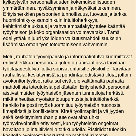
kytkeytyvän persoonallisuuden kokemuksellisuuden
ymmärtäminen, hyväksyminen ja näkyväksi tekeminen.
Erityisherkkien persoonien tunnollisuus, luovuus ja tarkka
huomiointikyky samoin kuin intuitioherkkyys,
kehittämishalukkuus ja vahva empatiakyky tulee kääntää
työyhteisön ja koko organisaation voimavaraksi. Tämä
edellyttääkin juuri yksilöiden vaikutusmahdollisuuksien
lisäämistä oman työn toteuttamiseen vahvemmin.
Melu, rauhaton työympäristö ja informaatiotulva kuormittavat
erityisherkkää persoonaa, joten organisaatiossa tarvitaan
työtilajärjestelyjä, jotka sopivat erilaisille yksilöille. Tarvitaan
rauhallisia, keskittymistä ja pohdintaa edistäviä tiloja, jolloin
avokonttorityyliset ratkaisut eivät ole välttämättä parhaita
mahdollisia toteutuksia pelkästään. Erityisherkät persoonat
aistivat muiden työyhteisön jäsenten tunnetiloja herkästi,
mikä aiheuttaa myötätuntouupumusta ja intuitioherkkä
henkilö helposti myös kuormittuu työyhteisön huonosta
ilmapiiristä ja konflikteista. Kireä työilmapiiri ja väljyyden
sekä keskittymisrauhan puute ovat aina uhka
työhyvinvoinnille erityisesti, kun työyhteisön ongelmat
havaitaan jo intuitiivisella tarkkuudella. Ristiriidat tuleekin
käsitellä avoimesti keskustellen mahdollisimman