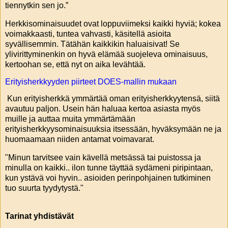
tiennytkin sen jo.”
Herkkisominaisuudet ovat loppuviimeksi kaikki hyviä; kokea
voimakkaasti, tuntea vahvasti, käsitellä asioita
syvällisemmin. Tätähän kaikkikin haluaisivat! Se
ylivirittyminenkin on hyvä elämää suojeleva ominaisuus,
kertoohan se, että nyt on aika levähtää.
Erityisherkkyyden piirteet DOES-mallin mukaan
Kun erityisherkkä ymmärtää oman erityisherkkyytensä, siitä
avautuu paljon. Usein hän haluaa kertoa asiasta myös
muille ja auttaa muita ymmärtämään
erityisherkkyysominaisuuksia itsessään, hyväksymään ne ja
huomaamaan niiden antamat voimavarat.
"Minun tarvitsee vain kävellä metsässä tai puistossa ja
minulla on kaikki.. ilon tunne täyttää sydämeni piripintaan,
kun ystävä voi hyvin.. asioiden perinpohjainen tutkiminen
tuo suurta tyydytystä."
Tarinat yhdistävät