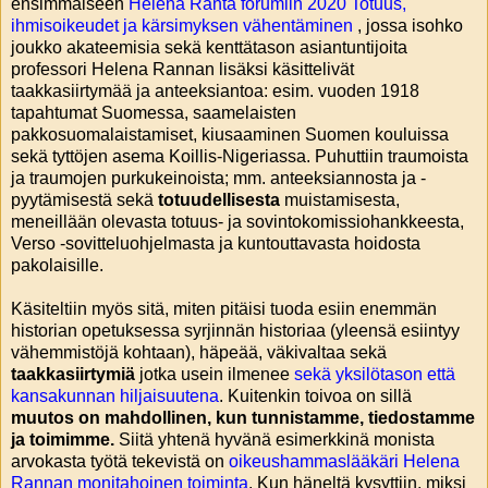
ensimmäiseen
Helena Ranta forumiin 2020 Totuus,
ihmisoikeudet ja kärsimyksen vähentäminen
, jossa isohko
joukko akateemisia sekä kenttätason asiantuntijoita
professori Helena Rannan lisäksi käsittelivät
taakkasiirtymää ja anteeksiantoa: esim. vuoden 1918
tapahtumat Suomessa, saamelaisten
pakkosuomalaistamiset, kiusaaminen Suomen kouluissa
sekä tyttöjen asema Koillis-Nigeriassa. Puhuttiin traumoista
ja traumojen purkukeinoista; mm. anteeksiannosta ja -
pyytämisestä sekä
totuudellisesta
muistamisesta,
meneillään olevasta totuus- ja sovintokomissiohankkeesta,
Verso -sovitteluohjelmasta ja kuntouttavasta hoidosta
pakolaisille.
Käsiteltiin myös sitä, miten pitäisi tuoda esiin enemmän
historian opetuksessa syrjinnän historiaa (yleensä esiintyy
vähemmistöjä kohtaan), häpeää, väkivaltaa sekä
taakkasiirtymiä
jotka usein ilmenee
sekä yksilötason että
kansakunnan hiljaisuutena
. Kuitenkin toivoa on sillä
muutos on mahdollinen, kun tunnistamme, tiedostamme
ja toimimme.
Siitä yhtenä hyvänä esimerkkinä monista
arvokasta työtä tekevistä on
oikeushammaslääkäri Helena
Rannan monitahoinen toiminta
. Kun häneltä kysyttiin, miksi