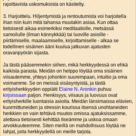
rajoittavista uskomuksista on käsitelty.
3. Harjoittelu. Hiljentymistä ja rentoutumista voi harjoitella
ihan niin kuin mitä tahansa muutakin asiaa. Kun ottaa
tietoisesti aikaa esimerkiksi meditaatiolle, metsässä
samoilulle (ilman kännykkää) tai luoville asioille -
piirtämiselle, maalaamiselle, kirjoittamiselle - alkaa se
todellinen sisäinen ääni kuulua jatkuvan ajatusten
oravanpyörän sijasta.
Ja tästä pääsemmekin siihen, mikä herkkyydessä on ehkä
kaikista parasta. Meidän on helppo löytää oma sisäinen
viisautemme, yhteys johonkin suurempaan, intuitio ja oma
voimamme. Se on meissä sisäsyntyistä, ja tästä
erityisherkkyyden oppiäiti
Elaine N. Aronkin
puhuu
kirjoissaan
paljon. Henkisyys, viisaus ja luovuus ovat
erityisherkille luontaisia asioita. Meidän länsimaissa elävien,
kuormittuneiden ja stressin kourissa itsensä unohtaneiden
herkkien on vain tehtävä muutos omissa ajatuksissamme,
alettava tietoisesti kehittää itseämme ja uskoa omaan
arvokkuuteemme. Siten meillä on mahdollisuus löytää ne
lahjat, joita herkkyydellä on meille tarjota.