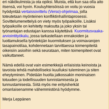
eri näkökulmista ja ota opiksi. Muista, että kun saa olla aito
itsensä, voi hyvin. Kouluyhteisöissä on voitu jo vuosia
hyödyntää
vertaissovittelu (Verso)-ohjelmaa
, jolla
toteutetaan myönteinen konfliktinhallintaprosessi.
Sovittelumenettelyä on viety myös työpaikoille. Lisäksi
työpaikoille on kehitetty maksutta ja joko yksin tai
työnantajan edustajan kanssa käytettävä
Kuormitusvaaka-
arviointityökalu
, jossa tarkastellaan ennakoiden ja
luottamuksella työntekijän kuormituksen ja voimavarojen
tasapainotilaa, kohdennetaan tarvittaessa toimenpiteitä
oikeisiin asioihin sekä seurataan, miten toimenpiteet ovat
vaikuttaneet.
Nämä edellä ovat vain esimerkkejä erilaisista keinoista ja
tavoista tehdä mahdolliseksi kuulluksi tuleminen ja siten
eheytyminen. Pidetään huolta jatkossakin moninaisen
totuuden ja todellisuuden tunnistamisesta ja
tunnustamisesta. Siitä myös me erityisherkät
omanlaisenamme vähemmistönä hyödymme.
Merja Leppänen