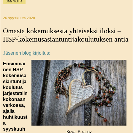
Jaa muille
26 syyskuuta 2020
Omasta kokemuksesta yhteiseksi iloksi –
HSP-kokemusasiantuntijakoulutuksen antia
Jäsenen blogikirjoitus:
Ensimmäi
nen HSP-
kokemusa
siantuntija
koulutus
järjestettiin
kokonaan
verkossa,
ajalla
huhtikuust
a
syyskuuh
Kuva: Pixabay