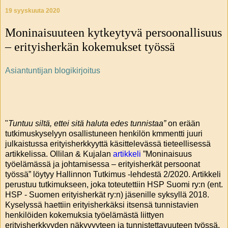
19 syyskuuta 2020
Moninaisuuteen kytkeytyvä persoonallisuus
– erityisherkän kokemukset työssä
Asiant
untijan blogikirjoitus
"
Tuntuu siltä, ettei sitä haluta edes tunnistaa”
on erään
tutkimuskyselyyn osallistuneen henkilön kmmentti juuri
julkaistussa erityisherkkyyttä käsittelevässä tieteellisessä
artikkelissa. Ollilan & Kujalan
artikkeli
”Moninaisuus
työelämässä ja johtamisessa – erityisherkät persoonat
työssä” löytyy Hallinnon Tutkimus -lehdestä 2/2020. Artikkeli
perustuu tutkimukseen, joka toteutettiin HSP Suomi ry:n (ent.
HSP - Suomen erityisherkät ry:n) jäsenille syksyllä 2018.
Kyselyssä haettiin erityisherkäksi itsensä tunnistavien
henkilöiden kokemuksia työelämästä liittyen
erityisherkkyyden näkyvyyteen ja tunnistettavuuteen työssä,