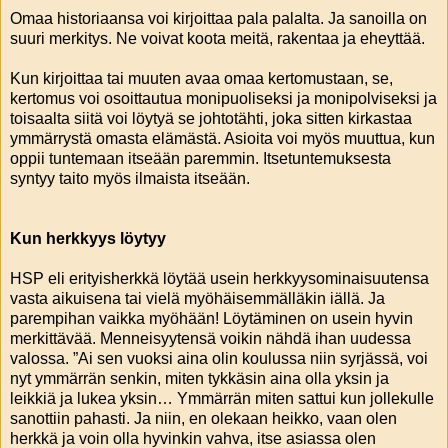
Omaa historiaansa voi kirjoittaa pala palalta. Ja sanoilla on
suuri merkitys. Ne voivat koota meitä, rakentaa ja eheyttää.
Kun kirjoittaa tai muuten avaa omaa kertomustaan, se,
kertomus voi osoittautua monipuoliseksi ja monipolviseksi ja
toisaalta siitä voi löytyä se johtotähti, joka sitten kirkastaa
ymmärrystä omasta elämästä. Asioita voi myös muuttua, kun
oppii tuntemaan itseään paremmin. Itsetuntemuksesta
syntyy taito myös ilmaista itseään.
Kun herkkyys löytyy
HSP eli erityisherkkä löytää usein herkkyysominaisuutensa
vasta aikuisena tai vielä myöhäisemmälläkin iällä. Ja
parempihan vaikka myöhään! Löytäminen on usein hyvin
merkittävää. Menneisyytensä voikin nähdä ihan uudessa
valossa. ”Ai sen vuoksi aina olin koulussa niin syrjässä, voi
nyt ymmärrän senkin, miten tykkäsin aina olla yksin ja
leikkiä ja lukea yksin… Ymmärrän miten sattui kun jollekulle
sanottiin pahasti. Ja niin, en olekaan heikko, vaan olen
herkkä ja voin olla hyvinkin vahva, itse asiassa olen