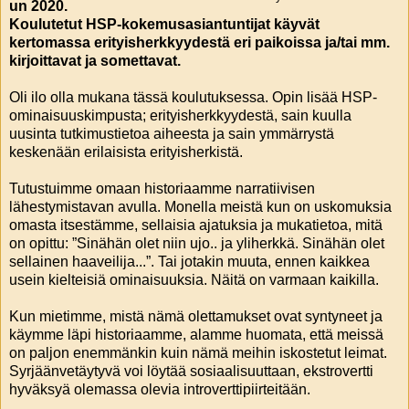
un 2020.
Koulutetut HSP-kokemusasiantuntijat käyvät
kertomassa erityisherkkyydestä eri paikoissa ja/tai mm.
kirjoittavat ja somettavat.
Oli ilo olla mukana tässä koulutuksessa. Opin lisää HSP-
ominaisuuskimpusta; erityisherkkyydestä, sain kuulla
uusinta tutkimustietoa aiheesta ja sain ymmärrystä
keskenään erilaisista erityisherkistä.
Tutustuimme omaan historiaamme narratiivisen
lähestymistavan avulla. Monella meistä kun on uskomuksia
omasta itsestämme, sellaisia ajatuksia ja mukatietoa, mitä
on opittu: ”Sinähän olet niin ujo.. ja yliherkkä. Sinähän olet
sellainen haaveilija...”. Tai jotakin muuta, ennen kaikkea
usein kielteisiä ominaisuuksia. Näitä on varmaan kaikilla.
Kun mietimme, mistä nämä olettamukset ovat syntyneet ja
käymme läpi historiaamme, alamme huomata, että meissä
on paljon enemmänkin kuin nämä meihin iskostetut leimat.
Syrjäänvetäytyvä voi löytää sosiaalisuuttaan, ekstrovertti
hyväksyä olemassa olevia introverttipiirteitään.