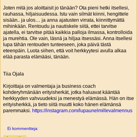
Joten mitä jos aloittaisit jo tänään? Ota pieni hetki itsellesi,
rauhassa, hiljaisuudessa. Istu vain silmät kiinni, hengittele
sisään.. ja ulos… ja anna ajatusten virrata, kiinnittymättä
mihinkään. Rentoudu ja nautiskele siitä, ettei tarvitse
ajatella, ei tarvitse pitää kaikkia palloja ilmassa, kontrolloida
ja murehtia. Ole vain, läsnä ja hiljaa itsessäsi. Anna itsellesi
lupa tähän rentouden tunteeseen, joka päivä tästä
eteenpäin. Luota siihen, että voit herkkyytesi avulla alkaa
elää parasta elämääsi, tänään.
Tiia Ojala
Kirjoittaja on valmentaja ja business coach
kohderyhmänään erityisherkät, jotka haluavat kääntää
herkkyyden vahvuudeksi ja menestyä elämässä. Hän on itse
erityisherkkä, ja tieto siitä muutti koko hänen elämänsä
paremmaksi.
https://instagram.com/lupaunelmillevalmennus
Ei kommentteja: