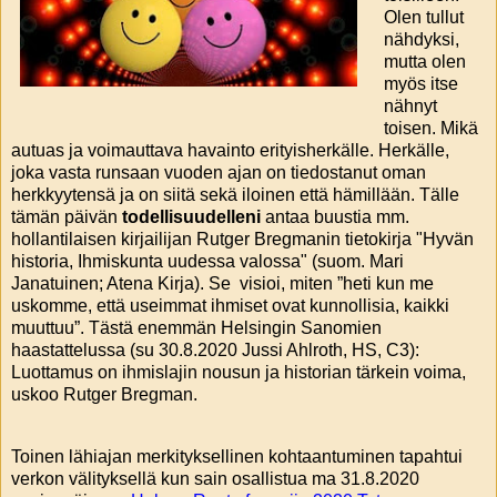
Olen tullut
nähdyksi,
mutta olen
myös itse
nähnyt
toisen. Mikä
autuas ja voimauttava havainto erityisherkälle. Herkälle,
joka vasta runsaan vuoden ajan on tiedostanut oman
herkkyytensä ja on siitä sekä iloinen että hämillään. Tälle
tämän päivän
todellisuudelleni
antaa buustia mm.
hollantilaisen kirjailijan Rutger Bregmanin tietokirja "Hyvän
historia, Ihmiskunta uudessa valossa" (suom. Mari
Janatuinen; Atena Kirja). Se visioi, miten ”heti kun me
uskomme, että useimmat ihmiset ovat kunnollisia, kaikki
muuttuu”. Tästä enemmän Helsingin Sanomien
haastattelussa (su 30.8.2020 Jussi Ahlroth, HS, C3):
Luottamus on ihmislajin nousun ja historian tärkein voima,
uskoo Rutger Bregman.
Toinen lähiajan merkityksellinen kohtaantuminen tapahtui
verkon välityksellä kun sain osallistua ma 31.8.2020