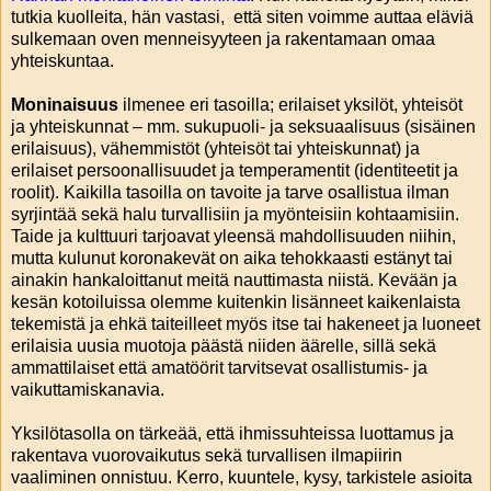
tutkia kuolleita, hän vastasi, että siten voimme auttaa eläviä
sulkemaan oven menneisyyteen ja rakentamaan omaa
yhteiskuntaa.
Moninaisuus
ilmenee eri tasoilla; erilaiset yksilöt, yhteisöt
ja yhteiskunnat – mm. sukupuoli- ja seksuaalisuus (sisäinen
erilaisuus), vähemmistöt (yhteisöt tai yhteiskunnat) ja
erilaiset persoonallisuudet ja temperamentit (identiteetit ja
roolit). Kaikilla tasoilla on tavoite ja tarve osallistua ilman
syrjintää sekä halu turvallisiin ja myönteisiin kohtaamisiin.
Taide ja kulttuuri tarjoavat yleensä mahdollisuuden niihin,
mutta kulunut koronakevät on aika tehokkaasti estänyt tai
ainakin hankaloittanut meitä nauttimasta niistä. Kevään ja
kesän kotoiluissa olemme kuitenkin lisänneet kaikenlaista
tekemistä ja ehkä taiteilleet myös itse tai hakeneet ja luoneet
erilaisia uusia muotoja päästä niiden äärelle, sillä sekä
ammattilaiset että amatöörit tarvitsevat osallistumis- ja
vaikuttamiskanavia.
Yksilötasolla on tärkeää, että ihmissuhteissa luottamus ja
rakentava vuorovaikutus sekä turvallisen ilmapiirin
vaaliminen onnistuu. Kerro, kuuntele, kysy, tarkistele asioita