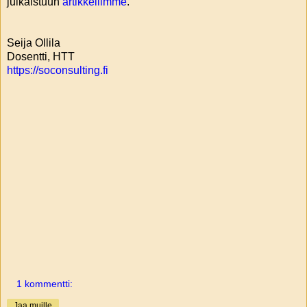
julkaistuun
artikkeliimme
.
Seija Ollila
Dosentti, HTT
https://soconsulting.fi
1 kommentti:
Jaa muille