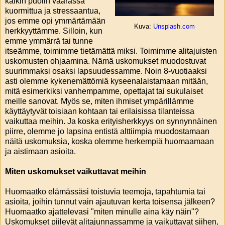
kaikin puolin vaarassa
kuormittua ja stressaantua,
jos emme opi ymmärtämään
Kuva:
Unsplash.com
herkkyyttämme. Silloin, kun
emme ymmärrä tai tunne
itseämme, toimimme tietämättä miksi. Toimimme alitajuisten
uskomusten ohjaamina. Nämä uskomukset muodostuvat
suurimmaksi osaksi lapsuudessamme. Noin 8-vuotiaaksi
asti olemme kykenemättömiä kyseenalaistamaan mitään,
mitä esimerkiksi vanhempamme, opettajat tai sukulaiset
meille sanovat. Myös se, miten ihmiset ympärillämme
käyttäytyvät toisiaan kohtaan tai erilaisissa tilanteissa
vaikuttaa meihin. Ja koska erityisherkkyys on synnynnäinen
piirre, olemme jo lapsina entistä alttiimpia muodostamaan
näitä uskomuksia, koska olemme herkempiä huomaamaan
ja aistimaan asioita.
Miten uskomukset vaikuttavat meihin
Huomaatko elämässäsi toistuvia teemoja, tapahtumia tai
asioita, joihin tunnut vain ajautuvan kerta toisensa jälkeen?
Huomaatko ajattelevasi "miten minulle aina käy näin"?
Uskomukset piilevät alitajunnassamme ja vaikuttavat siihen,