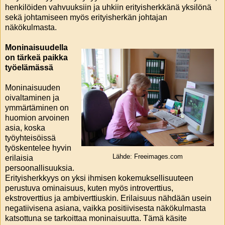
henkilöiden vahvuuksiin ja uhkiin erityisherkkänä yksilönä
sekä johtamiseen myös erityisherkän johtajan
näkökulmasta.
Moninaisuudella
on tärkeä paikka
työelämässä
Moninaisuuden
oivaltaminen ja
ymmärtäminen on
huomion arvoinen
asia, koska
työyhteisöissä
työskentelee hyvin
Lähde: Freeimages.com
erilaisia
persoonallisuuksia.
Erityisherkkyys on yksi ihmisen kokemuksellisuuteen
perustuva ominaisuus, kuten myös introverttius,
ekstroverttius ja ambiverttiuskin. Erilaisuus nähdään usein
negatiivisena asiana, vaikka positiivisesta näkökulmasta
katsottuna se tarkoittaa moninaisuutta. Tämä käsite