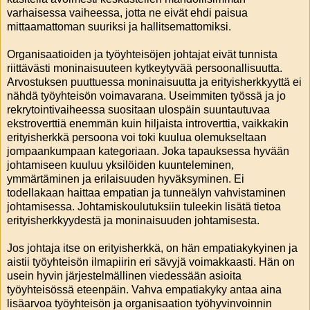
varhaisessa vaiheessa, jotta ne eivät ehdi paisua
mittaamattoman suuriksi ja hallitsemattomiksi.
Organisaatioiden ja työyhteisöjen johtajat eivät tunnista
riittävästi moninaisuuteen kytkeytyvää persoonallisuutta.
Arvostuksen puuttuessa moninaisuutta ja erityisherkkyyttä ei
nähdä työyhteisön voimavarana. Useimmiten työssä ja jo
rekrytointivaiheessa suositaan ulospäin suuntautuvaa
ekstroverttiä enemmän kuin hiljaista introverttia, vaikkakin
erityisherkkä persoona voi toki kuulua olemukseltaan
jompaankumpaan kategoriaan. Joka tapauksessa hyvään
johtamiseen kuuluu yksilöiden kuunteleminen,
ymmärtäminen ja erilaisuuden hyväksyminen. Ei
todellakaan haittaa empatian ja tunneälyn vahvistaminen
johtamisessa. Johtamiskoulutuksiin tuleekin lisätä tietoa
erityisherkkyydestä ja moninaisuuden johtamisesta.
Jos johtaja itse on erityisherkkä, on hän empatiakykyinen ja
aistii työyhteisön ilmapiirin eri sävyjä voimakkaasti. Hän on
usein hyvin järjestelmällinen viedessään asioita
työyhteisössä eteenpäin. Vahva empatiakyky antaa aina
lisäarvoa työyhteisön ja organisaation työhyvinvoinnin