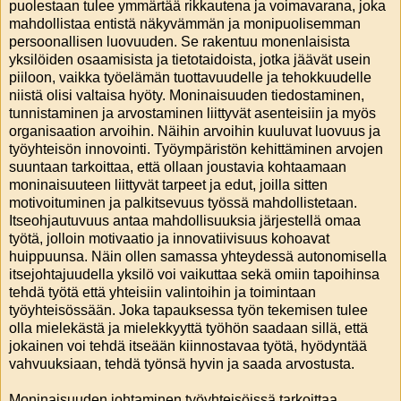
puolestaan tulee ymmärtää rikkautena ja voimavarana, joka
mahdollistaa entistä näkyvämmän ja monipuolisemman
persoonallisen luovuuden. Se rakentuu monenlaisista
yksilöiden osaamisista ja tietotaidoista, jotka jäävät usein
piiloon, vaikka työelämän tuottavuudelle ja tehokkuudelle
niistä olisi valtaisa hyöty. Moninaisuuden tiedostaminen,
tunnistaminen ja arvostaminen liittyvät asenteisiin ja myös
organisaation arvoihin. Näihin arvoihin kuuluvat luovuus ja
työyhteisön innovointi. Työympäristön kehittäminen arvojen
suuntaan tarkoittaa, että ollaan joustavia kohtaamaan
moninaisuuteen liittyvät tarpeet ja edut, joilla sitten
motivoituminen ja palkitsevuus työssä mahdollistetaan.
Itseohjautuvuus antaa mahdollisuuksia järjestellä omaa
työtä, jolloin motivaatio ja innovatiivisuus kohoavat
huippuunsa. Näin ollen samassa yhteydessä autonomisella
itsejohtajuudella yksilö voi vaikuttaa sekä omiin tapoihinsa
tehdä työtä että yhteisiin valintoihin ja toimintaan
työyhteisössään. Joka tapauksessa työn tekemisen tulee
olla mielekästä ja mielekkyyttä työhön saadaan sillä, että
jokainen voi tehdä itseään kiinnostavaa työtä, hyödyntää
vahvuuksiaan, tehdä työnsä hyvin ja saada arvostusta.
Moninaisuuden johtaminen työyhteisöissä tarkoittaa