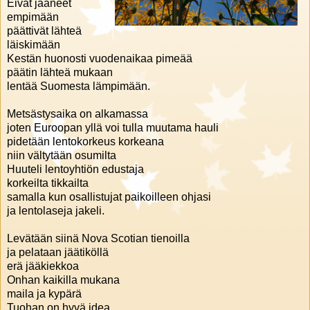
Eivät jääneet
empimään
päättivät lähteä
läiskimään
Kestän huonosti vuodenaikaa pimeää
päätin lähteä mukaan
lentää Suomesta lämpimään.
Metsästysaika on alkamassa
joten Euroopan yllä voi tulla muutama hauli
pidetään lentokorkeus korkeana
niin vältytään osumilta
Huuteli lentoyhtiön edustaja
korkeilta tikkailta
samalla kun osallistujat paikoilleen ohjasi
ja lentolaseja jakeli.
Levätään siinä Nova Scotian tienoilla
ja pelataan jäätiköllä
erä jääkiekkoa
Onhan kaikilla mukana
maila ja kypärä
Tuohan on hyvä idea