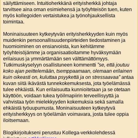
säilyttämiseen. Intuitioherkkänä erityisherkkä johtaja
tarvitsee aina oman esimiehensä ja työyhteisön tuen, kuten
myös kollegoiden vertaistukea ja työnohjauksellista
toimintaa.
Moninaisuuteen kytkeytyvän erityisherkkyyden kuin myös
muidenkin persoonallisuudenpiirteiden tiedostaminen ja
huomioiminen on ensiarvoista, kun kehitämme
työyhteisöjämme ja organisaatioitamme hyväksymään
erilaisuus ja ymmärtämään sen välttämättömyys.
Tutkimuskyselyyn osallistuneen kommentti
”se, että joutuu
koko ajan peittelemään, tsemppaamaan, olemaan erilainen
kuin oikeasti on, kuluttaa psyykettä ja on stressaavaa”
antaa
kuvan siitä ikävästä tunnekokemuksesta, jota työelämässä
tulee ehkäistä. Kun erilaisuutta kunnioitetaan ja se otetaan
käyttöön, voidaan tukea työilmapiirin terveellisyyttä ja
vahvistaa työn mielekkyyden kokemuksia sekä samalla
ehkäistä työuupumusta. Moninaisuuteen kytkeytyvä
erityisherkkyys on työelämän voimavara, josta tulee oppia
iloitsemaan.
Blogikirjoitukseni perustuu Kollega-verkkolehdessä