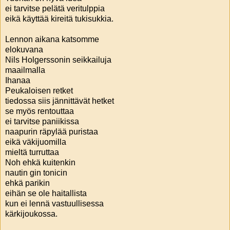
ei tarvitse pelätä veritulppia
eikä käyttää kireitä tukisukkia.
Lennon aikana katsomme
elokuvana
Nils Holgerssonin seikkailuja
maailmalla
Ihanaa
Peukaloisen retket
tiedossa siis jännittävät hetket
se myös rentouttaa
ei tarvitse paniikissa
naapurin räpylää puristaa
eikä väkijuomilla
mieltä turruttaa
Noh ehkä kuitenkin
nautin gin tonicin
ehkä parikin
eihän se ole haitallista
kun ei lennä vastuullisessa
kärkijoukossa.