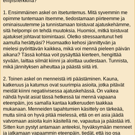
erityisherkkinä?
1. Ensimmäinen askel on itsetuntemus. Mitä syvemmin me
opimme tuntemaan itsemme, tiedostamaan piirteemme ja
ominaisuutemme ja tunnistamaan toistuvat ajatuskehämme,
sitä helpompi on tehdä muutoksia. Huomioi, mitkä toistuvat
ajatukset johtavat toimintaasi. Oletko stressaantunut heti
aamulla herättyäsi? Huomaatko kehosi jännittyvän ja
mielesi pyörittävän kaikkea, mikä voi mennä pieleen päivän
aikana? Tässä kohtaa voit pysäyttää kierteen, hengittää
syvään, laittaa silmät kiinni ja aloittaa uudestaan. Tunnista,
mikä jännityksen aiheuttaa ja päästä siitä irti.
2. Toinen askel on menneistä irti päästäminen. Kauna,
katkeruus ja katumus ovat suurimpia asioita, jotka pitävät
meidät kiinni negatiivisessa ajatuskehässä. On vaikea
nähdä hyvät asiat tässä hetkessä tai mennä vapaana
eteenpäin, jos samalla kantaa katkeruuden taakkaa
mukanaan. Menneiden tapahtumien käsittely on tärkeää,
mutta siinä on hyvä pitää mielessä, että on eri asia jäädä
vatvomaan asioita kuin käsitellä ne, vapautua ja päästää irti.
Sitten kun pystyt antamaan anteeksi, hyväksymään menneet
ja jatkamaan vapaammin eteenpäin, tiedät, että iso osa