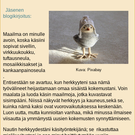
Jäsenen
blogikirjoitus:
Maailma on minulle
avoin, koska käsiini
sopivat sivellin,
virkkuukoukku,
tuftausneula,
mosaiikkisakset ja
kankaanpainoseula
Kuva: Pixabay
.
Entisestään se avartuu, kun herkkyyteni saa nämä
työvälineet heijastamaan omaa sisäistä kokemustani. Voin
maalata ja luoda käsin maailmoja, jotka kuvastavat
sisimpääni. Niissä näkyvät herkkyys ja kauneus,sekä se,
kuinka nämä kaksi ovat vuorovaikutuksessa keskenään.
Luon uutta, mutta kunnioitan vanhaa, mikä minussa ilmaisee
viisautta ja ymmärrystä uusien kokemusten synnyttämiseen.
Nautin herkkyydestäni käsityöntekijänä; se rikastuttaa