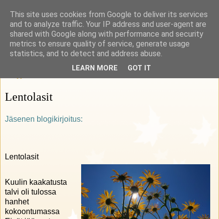
This site uses cookies from Google to deliver its services
Rohkeasti herkkä
and to analyze traffic. Your IP address and user-agent are
shared with Google along with performance and security
metrics to ensure quality of service, generate usage
HSP Suomi ry:n blogi
statistics, and to detect and address abuse.
LEARN MORE
GOT IT
29 syyskuuta 2020
Lentolasit
Jäsenen blogikirjoitus:
Lentolasit
Kuulin kaakatusta
talvi oli tulossa
hanhet
kokoontumassa