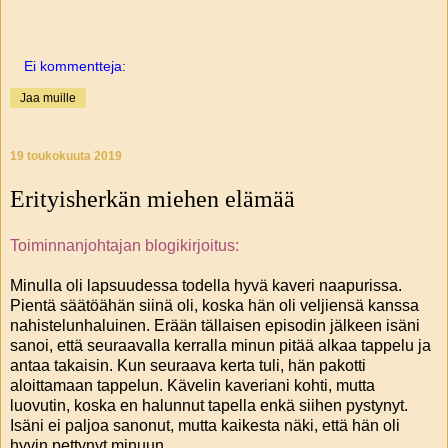
Ei kommentteja:
Jaa muille
19 toukokuuta 2019
Erityisherkän miehen elämää
Toiminnanjohtajan blogikirjoitus:
Minulla oli lapsuudessa todella hyvä kaveri naapurissa.
Pientä säätöähän siinä oli, koska hän oli veljiensä kanssa
nahistelunhaluinen. Erään tällaisen episodin jälkeen isäni
sanoi, että seuraavalla kerralla minun pitää alkaa tappelu ja
antaa takaisin. Kun seuraava kerta tuli, hän pakotti
aloittamaan tappelun. Kävelin kaveriani kohti, mutta
luovutin, koska en halunnut tapella enkä siihen pystynyt.
Isäni ei paljoa sanonut, mutta kaikesta näki, että hän oli
hyvin pettynyt minuun.