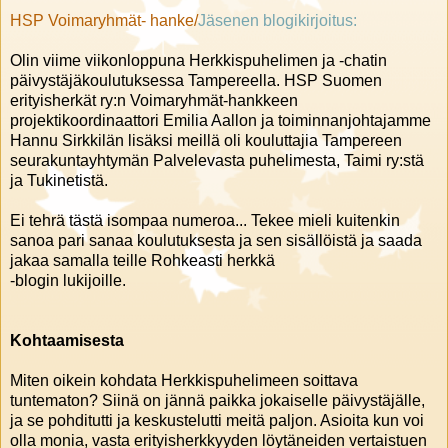
HSP Voimaryhmät- hanke/
Jäsenen blogikirjoitus:
Olin viime viikonloppuna Herkkispuhelimen ja -chatin
päivystäjäkoulutuksessa Tampereella. HSP Suomen
erityisherkät ry:n Voimaryhmät-hankkeen
projektikoordinaattori Emilia Aallon ja toiminnanjohtajamme
Hannu Sirkkilän lisäksi meillä oli kouluttajia Tampereen
seurakuntayhtymän Palvelevasta puhelimesta, Taimi ry:stä
ja Tukinetistä.
Ei tehrä tästä isompaa numeroa... Tekee mieli kuitenkin
sanoa pari sanaa koulutuksesta ja sen sisällöistä ja saada
jakaa samalla teille Rohkeasti herkkä
-blogin lukijoille.
Kohtaamisesta
Miten oikein kohdata Herkkispuhelimeen soittava
tuntematon? Siinä on jännä paikka jokaiselle päivystäjälle,
ja se pohditutti ja keskustelutti meitä paljon. Asioita kun voi
olla monia, vasta erityisherkkyyden löytäneiden vertaistuen