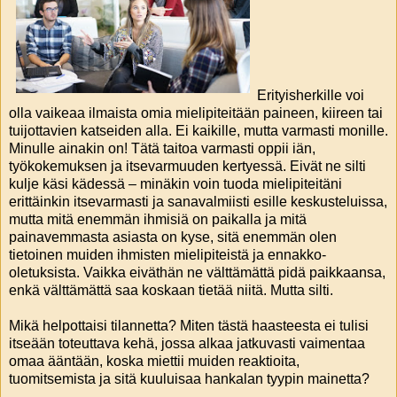
Erityisherkille voi
olla vaikeaa ilmaista omia mielipiteitään paineen, kiireen tai
tuijottavien katseiden alla. Ei kaikille, mutta varmasti monille.
Minulle ainakin on! Tätä taitoa varmasti oppii iän,
työkokemuksen ja itsevarmuuden kertyessä. Eivät ne silti
kulje käsi kädessä – minäkin voin tuoda mielipiteitäni
erittäinkin itsevarmasti ja sanavalmiisti esille keskusteluissa,
mutta mitä enemmän ihmisiä on paikalla ja mitä
painavemmasta asiasta on kyse, sitä enemmän olen
tietoinen muiden ihmisten mielipiteistä ja ennakko-
oletuksista. Vaikka eiväthän ne välttämättä pidä paikkaansa,
enkä välttämättä saa koskaan tietää niitä. Mutta silti.
Mikä helpottaisi tilannetta? Miten tästä haasteesta ei tulisi
itseään toteuttava kehä, jossa alkaa jatkuvasti vaimentaa
omaa ääntään, koska miettii muiden reaktioita,
tuomitsemista ja sitä kuuluisaa hankalan tyypin mainetta?