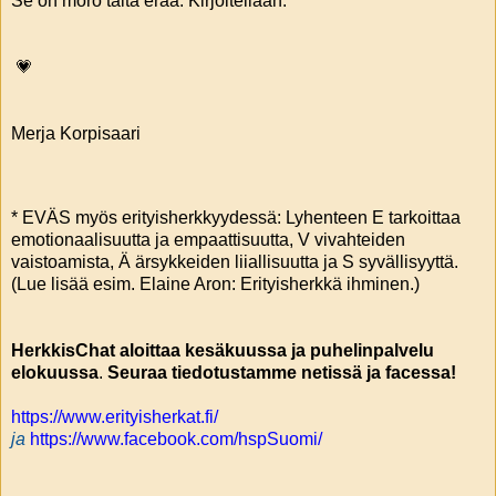
Se on moro tältä erää. Kirjoitellaan.
💗
Merja Korpisaari
* EVÄS myös erityisherkkyydessä: Lyhenteen E tarkoittaa
emotionaalisuutta ja empaattisuutta, V vivahteiden
vaistoamista, Ä ärsykkeiden liiallisuutta ja S syvällisyyttä.
(Lue lisää esim. Elaine Aron: Erityisherkkä ihminen.)
HerkkisChat
aloittaa kesäkuussa ja puhelinpalvelu
elokuussa
.
Seuraa tiedotustamme netissä ja facessa!
https://www.erityisherkat.fi/
ja
https://www.facebook.com/hspSuomi/