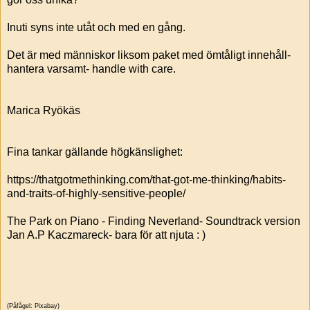
Inuti syns inte utåt och med en gång.
Det är med människor liksom paket med ömtåligt innehåll-
hantera varsamt- handle with care.
Marica Ryökäs
Fina tankar gällande högkänslighet:
https://thatgotmethinking.com/that-got-me-thinking/habits-
and-traits-of-highly-sensitive-people/
The Park on Piano - Finding Neverland- Soundtrack version
Jan A.P Kaczmareck- bara för att njuta : )
(Påfågel: Pixabay)