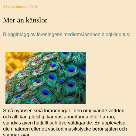
23 toukokuuta 2019
Mer än känslor
Blogginlägg av föreningens medlem/Jäsenen blogikirjoitus:
Små nyanser, små förändringar i den omgivande världen
och allt kan plötsligt kännas annorlunda eller fjärran,
stundvis även hotfullt och överväldigande. En upplevelse
ute i naturen eller ett vackert musikstycke berör själen och
stannar kvar.