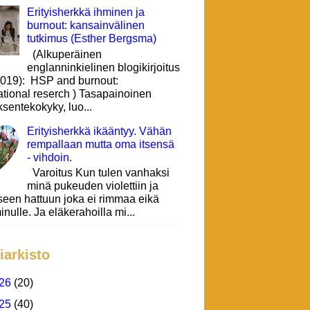
Erityisherkkä ihminen ja
burnout: kansainvälinen
tutkimus (Esther Bergsma)
(Alkuperäinen
englanninkielinen blogikirjoitus
 2019): HSP and burnout:
ational reserch ) Tasapainoinen
sentekokyky, luo...
Erityisherkkä ikääntyy. Vähän
rempallaan mutta oma itsensä
- vihdoin.
Varoitus Kun tulen vanhaksi
minä pukeuden violettiin ja
seen hattuun joka ei rimmaa eikä
inulle. Ja eläkerahoilla mi...
iarkisto
26
(20)
25
(40)