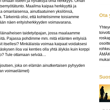
kaisin omaan itseen ja hyväksyä oma herkkyys. Oman
semyötätunto. Maailma kaipaa herkkyyttä ja
lla omanlaisensa, ainutlaatuinen yksilönsä,
Ota 
a. Tärkeintä olisi, että kohtelisimme toisiamme
kyään näen erityisherkkyyden voimavarana.
Yhtey
toivot
eläinaiheisen taidetyöpajan, jossa maalaamme
roskap
itä. Pajassa pohdimme mm. mitä eläinten erityisiä
osoit
it itsellesi? Minkälaista voimaa kaipaat voidaksesi
rohk
ysen iloa vai kenties olla yhtä älykäs kuin korppi
ÄMÄKI
nto? Tule ottamaan selvää…
mukais
 joutsen, joka on elämän ainutkertaisen pyhyyden
lan voimaeläimet)
Suos