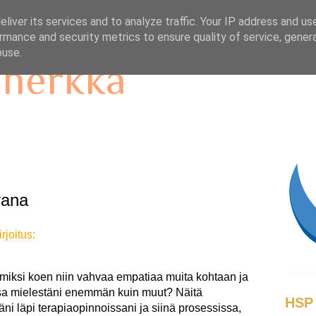
liver its services and to analyze traffic. Your IP address and us
rmance and security metrics to ensure quality of service, gene
buse.
 herkkä
rana
rjoitus:
miksi koen niin vahvaa empatiaa muita kohtaan ja
issa mielestäni enemmän kuin muut? Näitä
HSP 
i läpi terapiaopinnoissani ja siinä prosessissa,