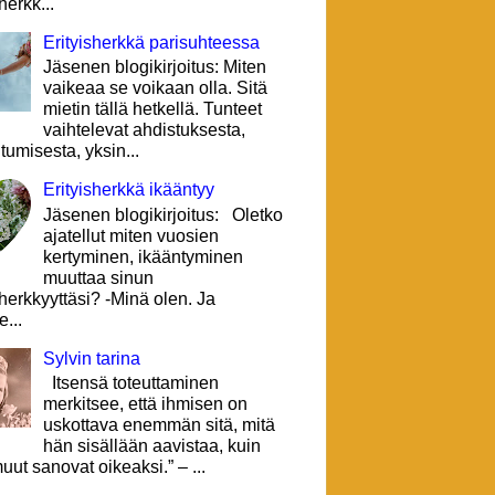
herkk...
Erityisherkkä parisuhteessa
Jäsenen blogikirjoitus: Miten
vaikeaa se voikaan olla. Sitä
mietin tällä hetkellä. Tunteet
vaihtelevat ahdistuksesta,
tumisesta, yksin...
Erityisherkkä ikääntyy
Jäsenen blogikirjoitus: Oletko
ajatellut miten vuosien
kertyminen, ikääntyminen
muuttaa sinun
sherkkyyttäsi? -Minä olen. Ja
e...
Sylvin tarina
Itsensä toteuttaminen
merkitsee, että ihmisen on
uskottava enemmän sitä, mitä
hän sisällään aavistaa, kuin
uut sanovat oikeaksi.” – ...