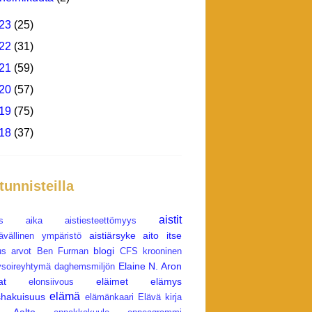
23
(25)
22
(31)
21
(59)
20
(57)
19
(75)
18
(37)
 tunnisteilla
aistit
s
aika
aistiesteettömyys
aistiärsyke
aito itse
tävällinen ympäristö
blogi
us
arvot
Ben Furman
CFS krooninen
Elaine N. Aron
soireyhtymä
daghemsmiljön
at
eläimet
elämys
elonsiivous
elämä
hakuisuus
elämänkaari
Elävä kirja
a Aalto