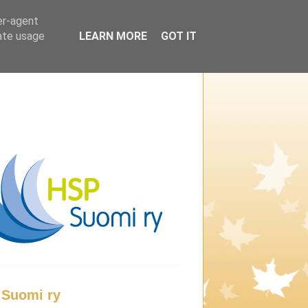
er-agent
rate usage
LEARN MORE
GOT IT
Suomi ry