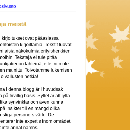
osivusto
oja meistä
 kirjoitukset ovat pääasiassa
htoisten kirjoittamia. Tekstit tuovat
erilaisia näkökulmia erityisherkkien
oihin. Tekstejä ei tule pitää
untijatiedon lähteinä, ellei niin ole
een mainittu. Toivotamme lukemisen
a oivallusten hetkiä!
na i denna blogg är i huvudsak
 på frivillig basis. Syftet är att lyfta
lika synvinklar och även kunna
på insikter till en mängd olika
nsliga personers värld. De
enterar inte expertis inom området,
att inte annat nämns.