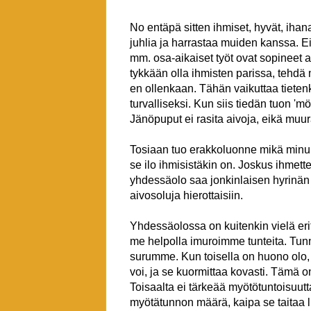
No entäpä sitten ihmiset, hyvät, ihan
juhlia ja harrastaa muiden kanssa. E
mm. osa-aikaiset työt ovat sopineet ai
tykkään olla ihmisten parissa, tehdä mu
en ollenkaan. Tähän vaikuttaa tieten
turvalliseksi. Kun siis tiedän tuon 'm
Jänöpuput ei rasita aivoja, eikä muu
Tosiaan tuo erakkoluonne mikä minulla
se ilo ihmisistäkin on. Joskus ihmet
yhdessäolo saa jonkinlaisen hyrinän 
aivosoluja hierottaisiin.
Yhdessäolossa on kuitenkin vielä erity
me helpolla imuroimme tunteita. Tu
surumme. Kun toisella on huono olo, 
voi, ja se kuormittaa kovasti. Tämä o
Toisaalta ei tärkeää myötötuntoisuut
myötätunnon määrä, kaipa se taitaa l