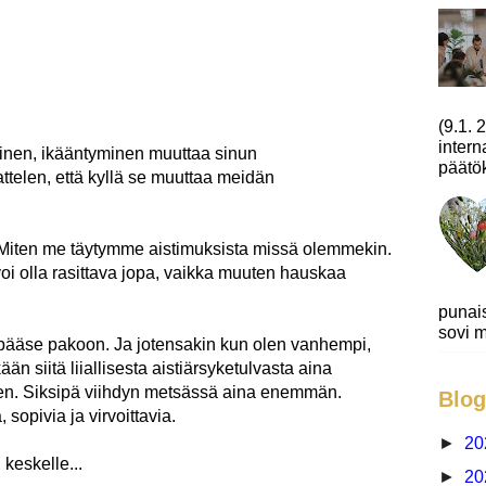
(9.1.
intern
minen, ikääntyminen muuttaa sinun
päätök
attelen, että kyllä se muuttaa meidän
. Miten me täytymme aistimuksista missä olemmekin.
oi olla rasittava jopa, vaikka muuten hauskaa
punai
sovi m
 ei pääse pakoon. Ja jotensakin kun olen vanhempi,
n siitä liiallisesta aistiärsyketulvasta aina
. Siksipä viihdyn metsässä aina enemmän.
Blog
sopivia ja virvoittavia.
►
20
keskelle...
►
20