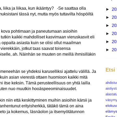
 liika ja liikaa, kun ikääntyy? -Se saattaa olla
►
20
ksistani tässä nyt, mutta myös tuttavilta höspöiltä
►
20
►
20
en kova pohtimaan ja paneutumaan asioihin
►
20
 tutkin kaikki mahdolliset kasvimaan vieruskasvit eli
►
20
ä oppaita asiasta kuin se olisi ollut maailman
 vierekkäin, jotkut taas saavat toisensa
►
20
selle, ah. Näinhän se muuten on meillä ihmisilläkin
Etsi
 meneehän se yhdeksi karuselliksi ajattelu välillä. Ja
kuin asian vierestä ottaen huomioon kaikki mitä
ahdistu
 itse keksin. Tämä perusteellisuus on yhtä lailla
aistiys
kuten nuo muutkin hooäspeeominaisuudet.
alastat
väsymy
kin niin että keskittyminen muihin asioihin kärsii ja
elokuv
vanhentunut erityisherkkä, tätäkö tämä on aina
elämys
ieto ja kokemus, läsnäolon ja itsemyötätunnon
Emili