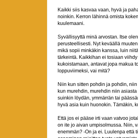
Kaikki siis kasvaa vaan, hyvä ja paha,
noinkin. Kerron lähinnä omista kokemu
kuulemaani.
Syvällisyyttä minä arvostan. Itse ol
perusteellisesti. Nyt keväällä muuten
mikä sopii minkäkin kanssa, luin niit
tärkeintä. Kaikkihan ei tosiaan viihdy
kukoistamaan, antavat jopa makua toi
loppuviimeksi, vai mitä?
Niin kun sitten pohdin ja pohdin, niin
kun murehdin, murehdin niin asiasta 
suinkin löydän, ymmärrän tai päässäni
hyvä asia kuin huonokin. Tämäkin, 
Että jos ei pääse irti vaan vatvoo jota
on ite jo aivan umpisolmussa. Niin, 
enemmän? -On ja ei. Luulenpa että t