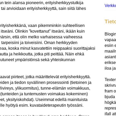
un tein alansa pioneerin, erityisherkkyystutkija
Verkk
 tai arvioidaan erityisherkkyyttä, sain siitä lähes
Tiet
i erityisherkkänä, vaan pikemminkin suhteellisen
tseäni. Olinkin ”kovettanut” itseäni, ikään kuin
Blogin
ärsin, että olin melko varhaisessa vaiheessa
vapaae
 tarpeisiini ja toiveisiini. Oman herkkyyden
esiin 
aa, koska minut kasvatettiin reippaaksi suorittajaksi
maailm
autta ja heikkoutta, jotka piti peittää. Näin ehkä
asiant
 joutuneet ympäristönsä sekä yhteiskunnan
eriks
iloa j
vat piirteet, jotka määrittelevät erityisherkkyyttä.
Texter
eiden ja tiedon syvällinen prosessointi (tietoinen ja
skrivna
ylivireys, ylikuormitus), tunne-elämän voimakkuus,
fram o
 (tunteiden ja tuntemusten voimakas kokeminen)
bjuda 
et, yksityiskohdat). Useimmat edellä mainituista
högkä
inulle hyötyä esim. kuvataideterapeutin työssäni.
repres
ifall 