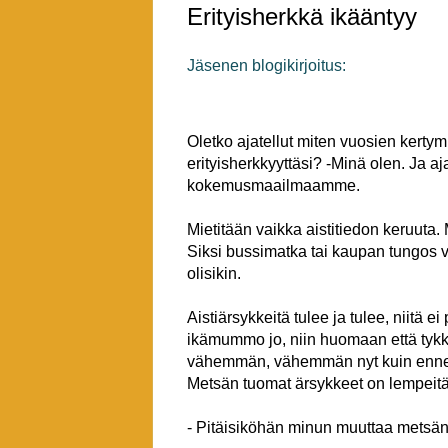
Erityisherkkä ikääntyy
Jäsenen blogikirjoitus:
Oletko ajatellut miten vuosien kerty
erityisherkkyyttäsi? -Minä olen. Ja aj
kokemusmaailmaamme.
Mietitään vaikka aistitiedon keruuta
Siksi bussimatka tai kaupan tungos v
olisikin.
Aistiärsykkeitä tulee ja tulee, niitä
ikämummo jo, niin huomaan että tykkää
vähemmän, vähemmän nyt kuin ennen
Metsän tuomat ärsykkeet on lempeitä, 
- Pitäisiköhän minun muuttaa metsän 