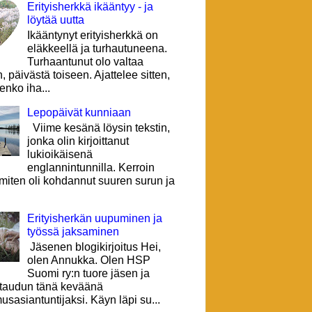
Erityisherkkä ikääntyy - ja
löytää uutta
Ikääntynyt erityisherkkä on
eläkkeellä ja turhautuneena.
Turhaantunut olo valtaa
, päivästä toiseen. Ajattelee sitten,
lenko iha...
Lepopäivät kunniaan
Viime kesänä löysin tekstin,
jonka olin kirjoittanut
lukioikäisenä
englannintunnilla. Kerroin
 miten oli kohdannut suuren surun ja
Erityisherkän uupuminen ja
työssä jaksaminen
Jäsenen blogikirjoitus Hei,
olen Annukka. Olen HSP
Suomi ry:n tuore jäsen ja
ttaudun tänä keväänä
sasiantuntijaksi. Käyn läpi su...