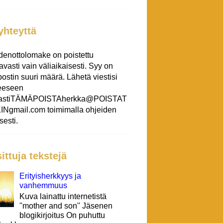
yhteyttä
denottolomake on poistettu
tavasti vain väliaikaisesti. Syy on
ostin suuri määrä. Lähetä viestisi
teeseen
eastiTÄMÄPOISTAherkka@POISTAT
Ngmail.com toimimalla ohjeiden
esti.
ittuja tekstejä
Erityisherkkyys ja
vanhemmuus
Kuva lainattu internetistä
''mother and son'' Jäsenen
blogikirjoitus On puhuttu