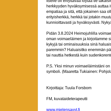
Itselle oli elvyttävää löytää tie ta
herkkyyden hyväksymisessä auttaa it
empatiaa ja sitä, että jokainen saa o
erityisherkkä, herkkä tai jotakin muut
kunnioittavasti ja hyväksyvästi. Ny
Pidän 3.8.2024 Heimojuhlilla voima
oman voimaeläimen ja kirjoitamme si
kykyjä tai ominaisuuksia sinä haluais
paremmin? Haluaisitko enemmän pääsk
tai nauttia hetkestä kuin sudenkore
P.S. Yksi minun voimaeläimistäni on
symboli. (Maaretta Tukiainen: Pohjo
Kirjoittaja: Tuula Forsbom
FM, kuvataideterapeutti
www.mielensavyt.fi