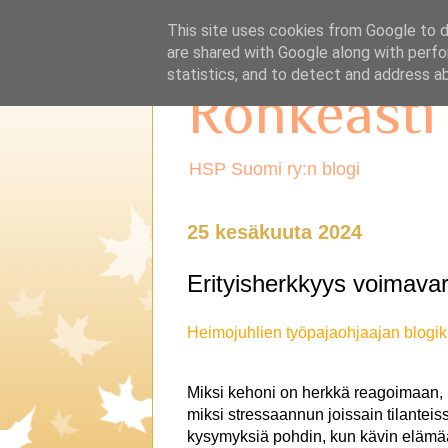
This site uses cookies from Google to de
are shared with Google along with perfo
statistics, and to detect and address a
Rohkeasti
HSP Suomi ry:n blogi
25 kesäkuuta 2024
Erityisherkkyys voimava
Heimojuhlien työpajaohjaajan blogiki
Miksi kehoni on herkkä reagoimaan, 
miksi stressaannun joissain tilante
kysymyksiä pohdin, kun kävin elämään