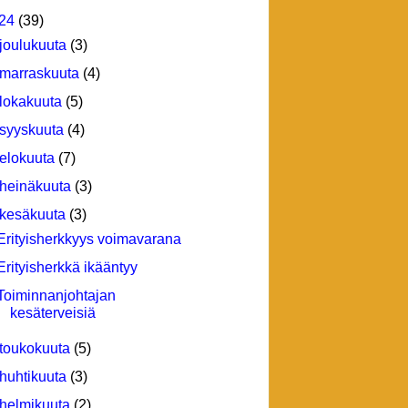
24
(39)
joulukuuta
(3)
marraskuuta
(4)
lokakuuta
(5)
syyskuuta
(4)
elokuuta
(7)
heinäkuuta
(3)
kesäkuuta
(3)
Erityisherkkyys voimavarana
Erityisherkkä ikääntyy
Toiminnanjohtajan
kesäterveisiä
toukokuuta
(5)
huhtikuuta
(3)
helmikuuta
(2)