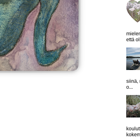
mielen
että o
siinä,
o...
koulu
kokemu