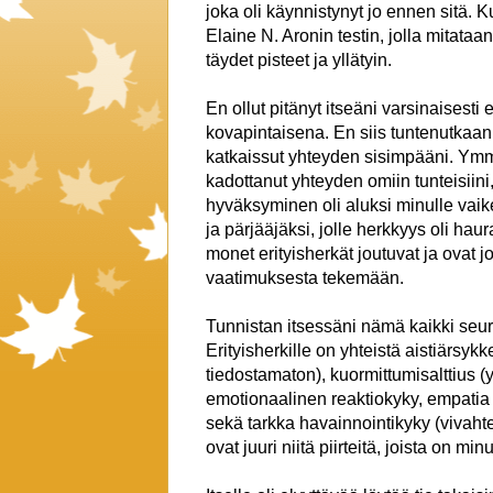
joka oli käynnistynyt jo ennen sitä. K
Elaine N. Aronin testin, jolla mitataan
täydet pisteet ja yllätyin.
En ollut pitänyt itseäni varsinaisest
kovapintaisena. En siis tuntenutkaan i
katkaissut yhteyden sisimpääni. Ymm
kadottanut yhteyden omiin tunteisiini,
hyväksyminen oli aluksi minulle vaike
ja pärjääjäksi, jolle herkkyys oli haur
monet erityisherkät joutuvat ja ovat
vaatimuksesta tekemään.
Tunnistan itsessäni nämä kaikki seuraa
Erityisherkille on yhteistä aistiärsykk
tiedostamaton), kuormittumisalttius (
emotionaalinen reaktiokyky, empatia
sekä tarkka havainnointikyky (vivahte
ovat juuri niitä piirteitä, joista on m