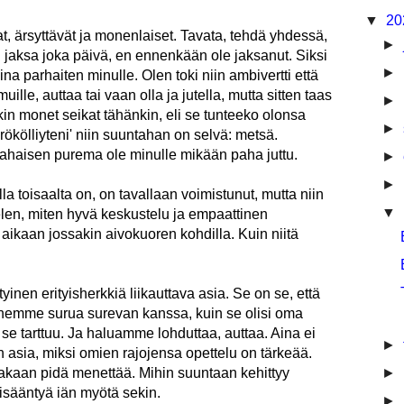
▼
20
at, ärsyttävät ja monenlaiset. Tavata, tehdä yhdessä,
►
i jaksa joka päivä, en ennenkään ole jaksanut. Siksi
►
na parhaiten minulle. Olen toki niin ambivertti että
ille, auttaa tai vaan olla ja jutella, mutta sitten taas
►
kin monet seikat tähänkin, eli se tunteeko olonsa
►
örökölliyteni' niin suuntahan on selvä: metsä.
rahaisen purema ole minulle mikään paha juttu.
►
►
 toisaalta on, on tavallaan voimistunut, mutta niin
▼
telen, miten hyvä keskustelu ja empaattinen
aikaan jossakin aivokuoren kohdilla. Kuin niitä
inen erityisherkkiä liikauttava asia. Se on se, että
nnemme surua surevan kanssa, kuin se olisi oma
se tarttuu. Ja haluamme lohduttaa, auttaa. Aina ei
►
n asia, miksi omien rajojensa opettelu on tärkeää.
►
takaan pidä menettää. Mihin suuntaan kehittyy
isääntyä iän myötä sekin.
►