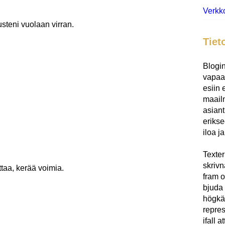
Verkk
steni vuolaan virran.
Tiet
Blogin
vapaae
esiin 
maailm
asiant
eriks
iloa j
Texter
skrivna
ttaa, kerää voimia.
fram o
bjuda 
högkä
repres
ifall 