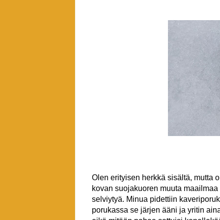
Olen erityisen herkkä sisältä, mutta o
kovan suojakuoren muuta maailmaa va
selviytyä. Minua pidettiin kaveripor
porukassa se järjen ääni ja yritin aina