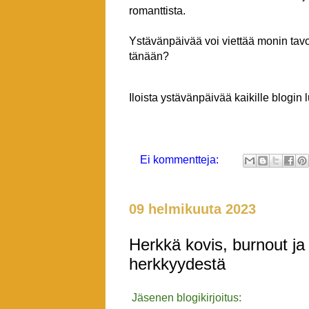
romanttista.
Ystävänpäivää voi viettää monin tavo
tänään?
Iloista ystävänpäivää kaikille blogin lu
Ei kommentteja:
09 helmikuuta 2023
Herkkä kovis, burnout ja
herkkyydestä
Jäsenen blogikirjoitus: