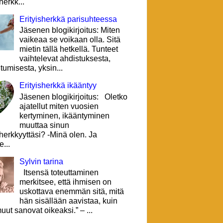
herkk...
Erityisherkkä parisuhteessa
Jäsenen blogikirjoitus: Miten
vaikeaa se voikaan olla. Sitä
mietin tällä hetkellä. Tunteet
vaihtelevat ahdistuksesta,
tumisesta, yksin...
Erityisherkkä ikääntyy
Jäsenen blogikirjoitus: Oletko
ajatellut miten vuosien
kertyminen, ikääntyminen
muuttaa sinun
sherkkyyttäsi? -Minä olen. Ja
e...
Sylvin tarina
Itsensä toteuttaminen
merkitsee, että ihmisen on
uskottava enemmän sitä, mitä
hän sisällään aavistaa, kuin
uut sanovat oikeaksi.” – ...