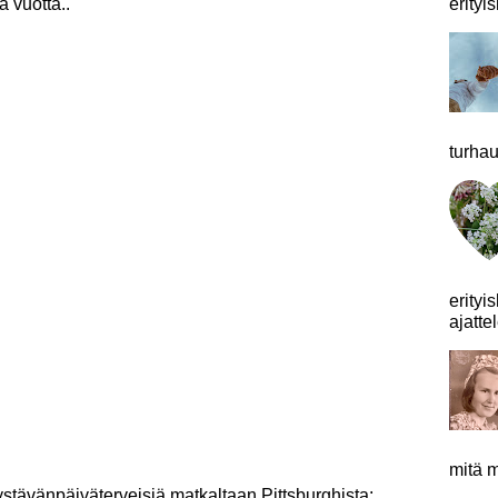
a vuotta..
erityis
turhau
erityi
ajattel
mitä m
stävänpäiväterveisiä matkaltaan Pittsburghista: