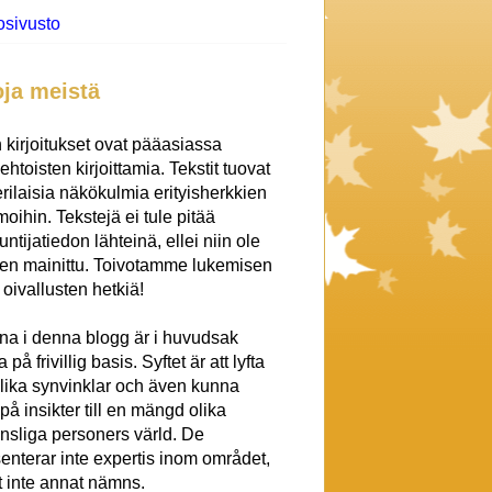
osivusto
oja meistä
 kirjoitukset ovat pääasiassa
htoisten kirjoittamia. Tekstit tuovat
erilaisia näkökulmia erityisherkkien
oihin. Tekstejä ei tule pitää
untijatiedon lähteinä, ellei niin ole
een mainittu. Toivotamme lukemisen
a oivallusten hetkiä!
na i denna blogg är i huvudsak
 på frivillig basis. Syftet är att lyfta
lika synvinklar och även kunna
på insikter till en mängd olika
nsliga personers värld. De
enterar inte expertis inom området,
att inte annat nämns.