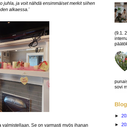
o juhla, ja voit nähdä ensimmäiset merkit siihen
oden alkaessa.'
(9.1.
intern
päätök
punai
sovi m
Blog
►
20
►
20
n ja valmistellaan. Se on varmasti myös ihanan