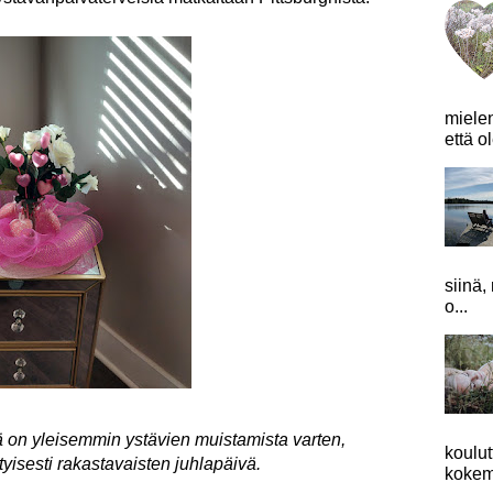
mielen
että o
siinä,
o...
 on yleisemmin ystävien muistamista varten,
koulu
tyisesti rakastavaisten juhlapäivä.
kokemu