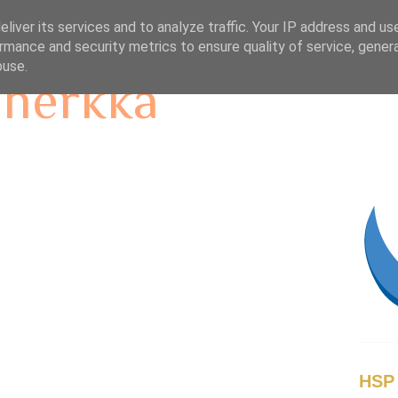
liver its services and to analyze traffic. Your IP address and us
rmance and security metrics to ensure quality of service, gene
buse.
 herkkä
HSP 