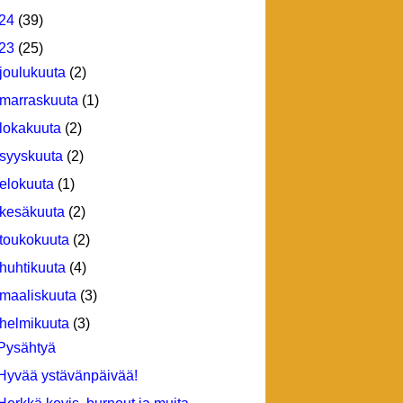
24
(39)
23
(25)
joulukuuta
(2)
marraskuuta
(1)
lokakuuta
(2)
syyskuuta
(2)
elokuuta
(1)
kesäkuuta
(2)
toukokuuta
(2)
huhtikuuta
(4)
maaliskuuta
(3)
helmikuuta
(3)
Pysähtyä
Hyvää ystävänpäivää!