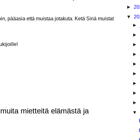
►
20
▼
20
in, pääasia että muistaa jotakuta. Ketä Sinä muistat
►
►
kijoille!
►
►
►
►
►
►
►
 muita mietteitä elämästä ja
▼