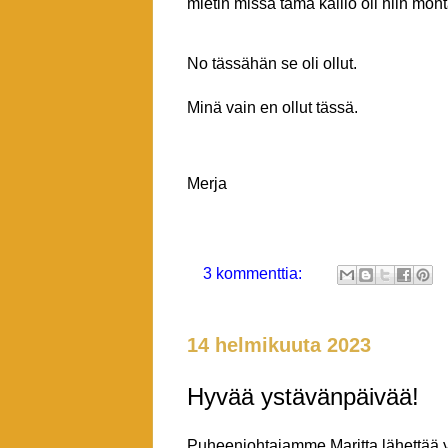
mietin missä tämä kallio oli niin mont
No tässähän se oli ollut.
Minä vain en ollut tässä.
Merja
3 kommenttia:
14 helmikuuta 2023
Hyvää ystävänpäivää!
Puheenjohtajamme Maritta lähettää y