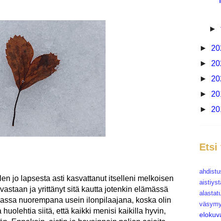
►
►
20
►
20
►
20
►
20
►
20
Etsi
ahdistu
len jo lapsesta asti kasvattanut itselleni melkoisen
aistiys
staan ja yrittänyt sitä kautta jotenkin elämässä
alastat
ukassa nuorempana usein ilonpilaajana, koska olin
väsymy
 huolehtia siitä, että kaikki menisi kaikilla hyvin,
elokuv