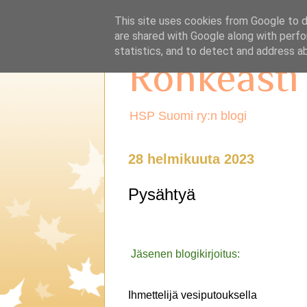
This site uses cookies from Google to de
are shared with Google along with perfo
statistics, and to detect and address a
Rohkeasti
HSP Suomi ry:n blogi
28 helmikuuta 2023
Pysähtyä
Jäsenen blogikirjoitus:
Ihmettelijä vesiputouksella