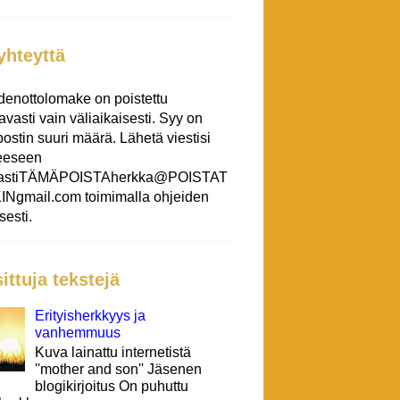
yhteyttä
denottolomake on poistettu
tavasti vain väliaikaisesti. Syy on
ostin suuri määrä. Lähetä viestisi
teeseen
eastiTÄMÄPOISTAherkka@POISTAT
Ngmail.com toimimalla ohjeiden
esti.
ittuja tekstejä
Erityisherkkyys ja
vanhemmuus
Kuva lainattu internetistä
''mother and son'' Jäsenen
blogikirjoitus On puhuttu