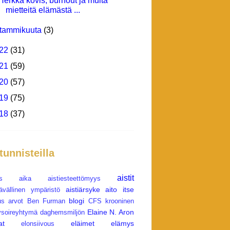
Herkkä kovis, burnout ja muita
mietteitä elämästä ...
tammikuuta
(3)
22
(31)
21
(59)
20
(57)
19
(75)
18
(37)
 tunnisteilla
aistit
s
aika
aistiesteettömyys
aistiärsyke
aito itse
tävällinen ympäristö
blogi
us
arvot
Ben Furman
CFS krooninen
Elaine N. Aron
soireyhtymä
daghemsmiljön
at
eläimet
elämys
elonsiivous