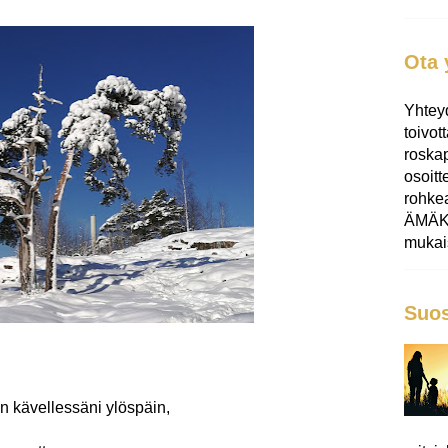
Ota 
Yhtey
toivot
roskap
osoit
rohk
ÄMÄKI
mukais
Suos
 kävellessäni ylöspäin,