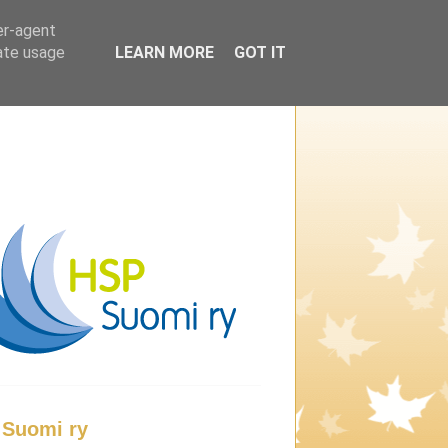
er-agent
rate usage
LEARN MORE
GOT IT
Suomi ry