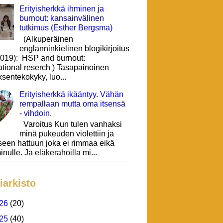
Erityisherkkä ihminen ja
burnout: kansainvälinen
tutkimus (Esther Bergsma)
(Alkuperäinen
englanninkielinen blogikirjoitus
 2019): HSP and burnout:
ational reserch ) Tasapainoinen
sentekokyky, luo...
Erityisherkkä ikääntyy. Vähän
rempallaan mutta oma itsensä
- vihdoin.
Varoitus Kun tulen vanhaksi
minä pukeuden violettiin ja
seen hattuun joka ei rimmaa eikä
inulle. Ja eläkerahoilla mi...
iarkisto
26
(20)
25
(40)