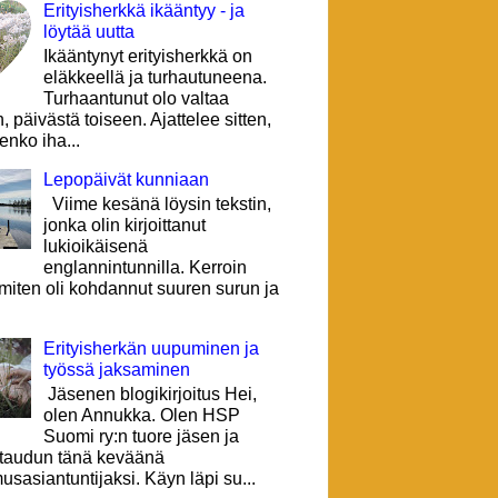
Erityisherkkä ikääntyy - ja
löytää uutta
Ikääntynyt erityisherkkä on
eläkkeellä ja turhautuneena.
Turhaantunut olo valtaa
, päivästä toiseen. Ajattelee sitten,
lenko iha...
Lepopäivät kunniaan
Viime kesänä löysin tekstin,
jonka olin kirjoittanut
lukioikäisenä
englannintunnilla. Kerroin
 miten oli kohdannut suuren surun ja
Erityisherkän uupuminen ja
työssä jaksaminen
Jäsenen blogikirjoitus Hei,
olen Annukka. Olen HSP
Suomi ry:n tuore jäsen ja
ttaudun tänä keväänä
sasiantuntijaksi. Käyn läpi su...