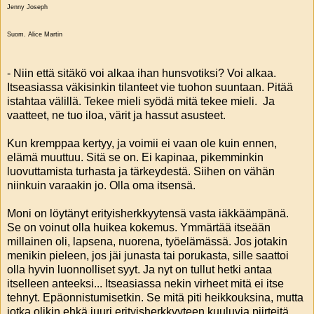
Jenny Joseph
Suom. Alice Martin
- Niin että sitäkö voi alkaa ihan hunsvotiksi? Voi alkaa.
Itseasiassa väkisinkin tilanteet vie tuohon suuntaan. Pitää
istahtaa välillä. Tekee mieli syödä mitä tekee mieli. Ja
vaatteet, ne tuo iloa, värit ja hassut asusteet.
Kun kremppaa kertyy, ja voimii ei vaan ole kuin ennen,
elämä muuttuu. Sitä se on. Ei kapinaa, pikemminkin
luovuttamista turhasta ja tärkeydestä. Siihen on vähän
niinkuin varaakin jo. Olla oma itsensä.
Moni on löytänyt erityisherkkyytensä vasta iäkkäämpänä.
Se on voinut olla huikea kokemus. Ymmärtää itseään
millainen oli, lapsena, nuorena, työelämässä. Jos jotakin
menikin pieleen, jos jäi junasta tai porukasta, sille saattoi
olla hyvin luonnolliset syyt. Ja nyt on tullut hetki antaa
itselleen anteeksi... Itseasiassa nekin virheet mitä ei itse
tehnyt. Epäonnistumisetkin. Se mitä piti heikkouksina, mutta
jotka olikin ehkä juuri erityisherkkyyteen kuuluvia piirteitä,