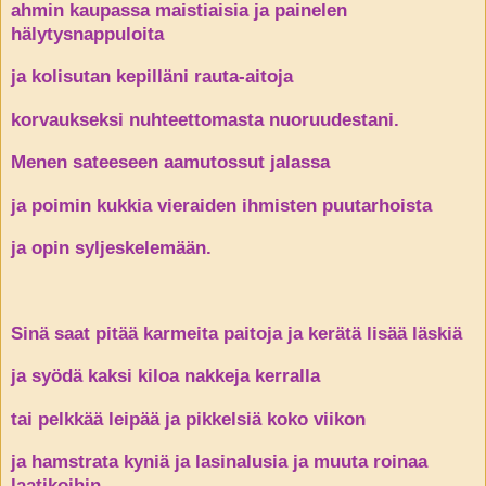
ahmin kaupassa maistiaisia ja painelen
hälytysnappuloita
ja kolisutan kepilläni rauta-aitoja
korvaukseksi nuhteettomasta nuoruudestani.
Menen sateeseen aamutossut jalassa
ja poimin kukkia vieraiden ihmisten puutarhoista
ja opin syljeskelemään.
Sinä saat pitää karmeita paitoja ja kerätä lisää läskiä
ja syödä kaksi kiloa nakkeja kerralla
tai pelkkää leipää ja pikkelsiä koko viikon
ja hamstrata kyniä ja lasinalusia ja muuta roinaa
laatikoihin.