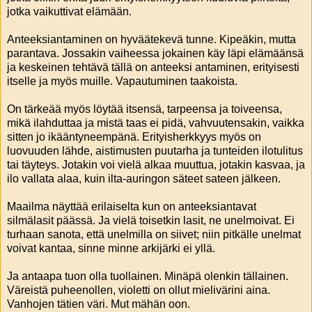
jotka vaikuttivat elämään.
Anteeksiantaminen on hyväätekevä tunne. Kipeäkin, mutta
parantava. Jossakin vaiheessa jokainen käy läpi elämäänsä
ja keskeinen tehtävä tällä on anteeksi antaminen, erityisesti
itselle ja myös muille. Vapautuminen taakoista.
On tärkeää myös löytää itsensä, tarpeensa ja toiveensa,
mikä ilahduttaa ja mistä taas ei pidä, vahvuutensakin, vaikka
sitten jo ikääntyneempänä. Erityisherkkyys myös on
luovuuden lähde, aistimusten puutarha ja tunteiden ilotulitus
tai täyteys. Jotakin voi vielä alkaa muuttua, jotakin kasvaa, ja
ilo vallata alaa, kuin ilta-auringon säteet sateen jälkeen.
Maailma näyttää erilaiselta kun on anteeksiantavat
silmälasit päässä. Ja vielä toisetkin lasit, ne unelmoivat. Ei
turhaan sanota, että unelmilla on siivet; niin pitkälle unelmat
voivat kantaa, sinne minne arkijärki ei yllä.
Ja antaapa tuon olla tuollainen. Minäpä olenkin tällainen.
Väreistä puheenollen, violetti on ollut mielivärini aina.
Vanhojen tätien väri. Mut mähän oon.