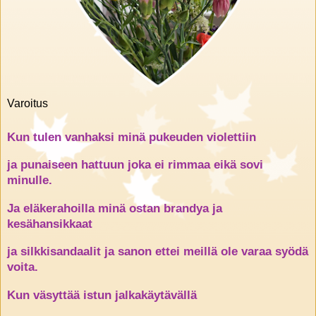
Varoitus
Kun tulen vanhaksi minä pukeuden violettiin
ja punaiseen hattuun joka ei rimmaa eikä sovi
minulle.
Ja eläkerahoilla minä ostan brandya ja
kesähansikkaat
ja silkkisandaalit ja sanon ettei meillä ole varaa syödä
voita.
Kun väsyttää istun jalkakäytävällä