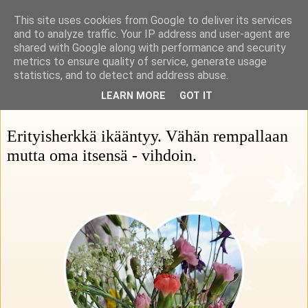
This site uses cookies from Google to deliver its services
Rohkeasti herkkä
and to analyze traffic. Your IP address and user-agent are
shared with Google along with performance and security
metrics to ensure quality of service, generate usage
HSP Suomi ry:n blogi
statistics, and to detect and address abuse.
LEARN MORE
GOT IT
01 heinäkuuta 2025
Erityisherkkä ikääntyy. Vähän rempallaan
mutta oma itsensä - vihdoin.