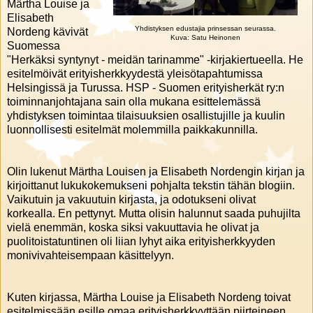
Märtha Louise ja
Elisabeth
Yhdistyksen edustajia prinsessan seurassa.
Nordeng kävivät
Kuva: Satu Heinonen
Suomessa
"Herkäksi syntynyt - meidän tarinamme" -kirjakiertueella. He
esitelmöivät erityisherkkyydestä yleisötapahtumissa
Helsingissä ja Turussa. HSP - Suomen erityisherkät ry:n
toiminnanjohtajana sain olla mukana esittelemässä
yhdistyksen toimintaa tilaisuuksien osallistujille ja kuulin
luonnollisesti esitelmät molemmilla paikkakunnilla.
Olin lukenut Märtha Louisen ja Elisabeth Nordengin kirjan ja
kirjoittanut lukukokemukseni pohjalta tekstin tähän blogiin.
Vaikutuin ja vakuutuin kirjasta, ja odotukseni olivat
korkealla. En pettynyt. Mutta olisin halunnut saada puhujilta
vielä enemmän, koska siksi vakuuttavia he olivat ja
puolitoistatuntinen oli liian lyhyt aika erityisherkkyyden
monivivahteisempaan käsittelyyn.
Kuten kirjassa, Märtha Louise ja Elisabeth Nordeng toivat
esitelmissään esille omaa erityisherkkyyttään piirteineen,