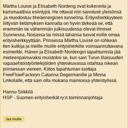
Märtha Louise ja Elisabeth Nordeng ovat kokeneita ja
karismaattisia esiintyjiä. He ottavat niin sanotusti yleisönsä
,ja muodostuu tiheäenerginen tunnelma. Erityisherkkyyteen
liittyvän tietämyksen kannalta on hyvin tärkeää se, että
enemmän tai vähemmän julkisuudessa olevat ihmiset
Suomessa, Norjassa tai missä tahansa tuovat esille omaa
erityisherkkyyttään. Prinsessa Märtha Louise on rohkean
tien kulkija ja meille muille erityisherkille voimaannuttavana
esimerkki. Hänen ja Elisabeth Nordengin tapahtumista jää
mieleenpainuvaksi muistoksi se, kun sain Turun tilaisuuden
vapaaehtoistyöntekijöiden yhteiskuvassa istahtaa oikean
prinsessan viereen. Kiitos tapahtuman tuottaja
FreeFlowFactoryn Catarina Degermanille ja Minna
Linkolalle, että sain olla mukana mainiossa yhteistyössä.
Hannu Sirkkilä
HSP - Suomen erityisherkät ry:n toiminnanjohtaja
Jaa muille