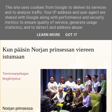
This site uses cookies from Google to deliver its services
Rohkeasti herkkä
and to analyze traffic. Your IP address and user-agent are
shared with Google along with performance and security
metrics to ensure quality of service, generate usage
HSP Suomi ry:n blogi
statistics, and to detect and address abuse.
LEARN MORE
GOT IT
28 maaliskuuta 2019
Kun pääsin Norjan prinsessan viereen
istumaan
Toiminnanjohtajan
blogi
kirjoitus:
Norjan prinsessa