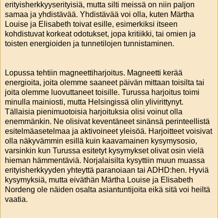
erityisherkkyyserityisiä, mutta silti meissä on niin paljon
samaa ja yhdistävää. Yhdistävää voi olla, kuten Märtha
Louise ja Elisabeth toivat esille, esimerkiksi itseen
kohdistuvat korkeat odotukset, jopa kritiikki, tai omien ja
toisten energioiden ja tunnetilojen tunnistaminen.
Lopussa tehtiin magneettiharjoitus. Magneetti kerää
energioita, joita olemme saaneet päivän mittaan toisilta tai
joita olemme luovuttaneet toisille. Turussa harjoitus toimi
minulla mainiosti, mutta Helsingissä olin ylivirittynyt.
Tällaisia pienimuotoisia harjoituksia olisi voinut olla
enemmänkin. Ne olisivat keventäneet sinänsä perinteellistä
esitelmäasetelmaa ja aktivoineet yleisöä. Harjoitteet voisivat
olla näkyvämmin esillä kuin kaavamainen kysymysosio,
varsinkin kun Turussa esitetyt kysymykset olivat osin vielä
hieman hämmentäviä. Norjalaisilta kysyttiin muun muassa
erityisherkkyyden yhteyttä paranoiaan tai ADHD:hen. Hyviä
kysymyksiä, mutta eiväthän Märtha Louise ja Elisabeth
Nordeng ole näiden osalta asiantuntijoita eikä sitä voi heiltä
vaatia.