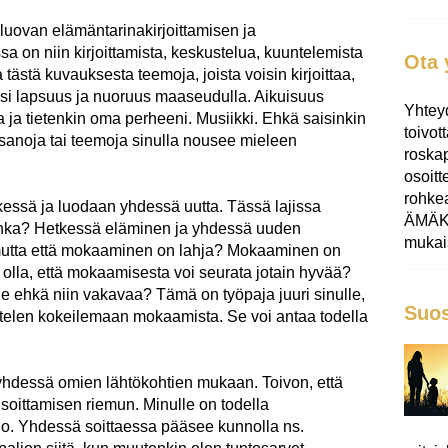
luovan elämäntarinakirjoittamisen ja
a on niin kirjoittamista, keskustelua, kuuntelemista
Ota 
ästä kuvauksesta teemoja, joista voisin kirjoittaa,
iksi lapsuus ja nuoruus maaseudulla. Aikuisuus
Yhtey
 ja tietenkin oma perheeni. Musiikki. Ehkä saisinkin
toivot
ä sanoja tai teemoja sinulla nousee mieleen
roskap
osoit
rohk
tkessä ja luodaan yhdessä uutta. Tässä lajissa
ÄMÄKI
inka? Hetkessä eläminen ja yhdessä uuden
mukais
 mutta että mokaaminen on lahja? Mokaaminen on
 olla, että mokaamisesta voi seurata jotain hyvää?
 ole ehkä niin vakavaa? Tämä on työpaja juuri sinulle,
Suos
ttelen kokeilemaan mokaamista. Se voi antaa todella
dessä omien lähtökohtien mukaan. Toivon, että
oittamisen riemun. Minulle on todella
lo. Yhdessä soittaessa pääsee kunnolla ns.