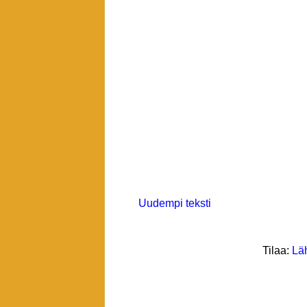
Uudempi teksti
Tilaa:
Lä