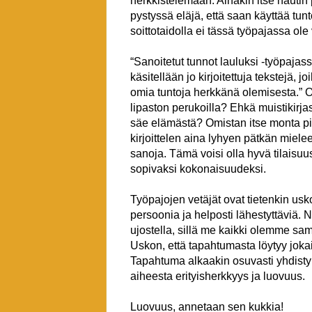
herkkistelemään. Ainakin itse nautin 
pystyssä eläjä, että saan käyttää tu
soittotaidolla ei tässä työpajassa ole 
“Sanoitetut tunnot lauluksi -työpajassa
käsitellään jo kirjoitettuja tekstejä, j
omia tuntoja herkkänä olemisesta.” O
lipaston perukoilla? Ehkä muistikirj
säe elämästä? Omistan itse monta pie
kirjoittelen aina lyhyen pätkän miele
sanoja. Tämä voisi olla hyvä tilaisuu
sopivaksi kokonaisuudeksi.
Työpajojen vetäjät ovat tietenkin us
persoonia ja helposti lähestyttäviä. Ny
ujostella, sillä me kaikki olemme s
Uskon, että tapahtumasta löytyy jokai
Tapahtuma alkaakin osuvasti yhdisty
aiheesta erityisherkkyys ja luovuus.
Luovuus, annetaan sen kukkia!