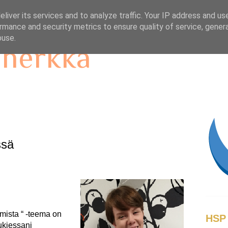
liver its services and to analyze traffic. Your IP address and us
rmance and security metrics to ensure quality of service, gene
buse.
 herkkä
ssä
umista “ -teema on
HSP 
ukiessani