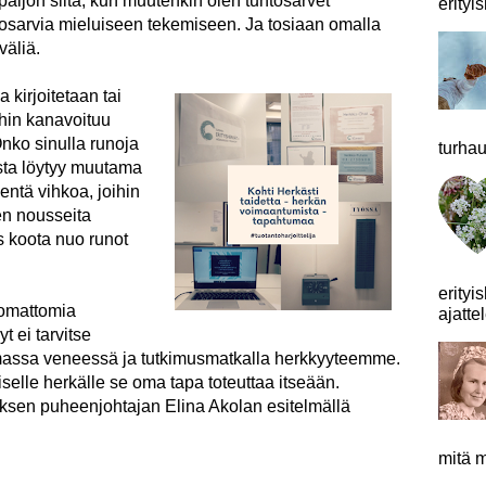
paljon siitä, kun muutenkin olen tuntosarvet
erityis
ntosarvia mieluiseen tekemiseen. Ja tosiaan omalla
väliä.
 kirjoitetaan tai
oihin kanavoituu
nko sinulla runoja
turhau
asta löytyy muutama
ntä vihkoa, joihin
en nousseita
s koota nuo runot
erityi
komattomia
ajattel
t ei tarvitse
amassa veneessä ja tutkimusmatkalla herkkyyteemme.
selle herkälle se oma tapa toteuttaa itseään.
ksen puheenjohtajan Elina Akolan esitelmällä
mitä m