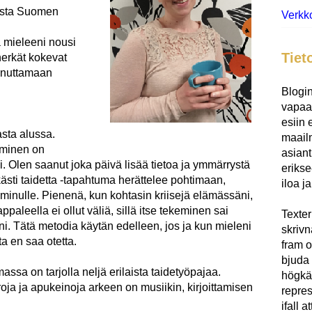
desta Suomen
Verkk
 mieleeni nousi
Tiet
herkät kokevat
annuttamaan
Blogin
vapaae
esiin 
sta alussa.
maailm
leminen on
asiant
i. Olen saanut joka päivä lisää tietoa ja ymmärrystä
eriks
ästi taidetta -tapahtuma herättelee pohtimaan,
iloa j
 minulle. Pienenä, kun kohtasin kriisejä elämässäni,
appaleella ei ollut väliä, sillä itse tekeminen sai
Texter
äni. Tätä metodia käytän edelleen, jos ja kun mieleni
skrivna
ta en saa otetta.
fram o
bjuda 
assa on tarjolla neljä erilaista taidetyöpajaa.
högkä
ja ja apukeinoja arkeen on musiikin, kirjoittamisen
repres
ifall 