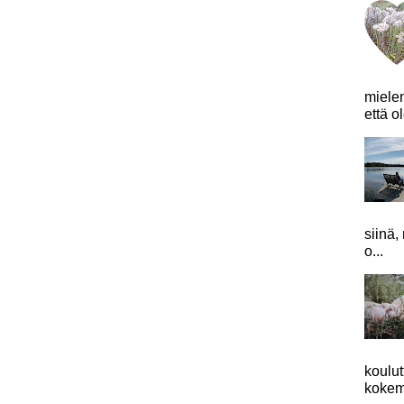
mielen
että o
siinä,
o...
koulu
kokemu