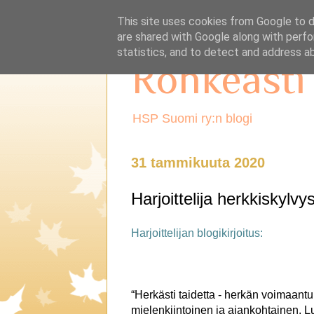
This site uses cookies from Google to de
are shared with Google along with perfo
statistics, and to detect and address a
Rohkeasti
HSP Suomi ry:n blogi
31 tammikuuta 2020
Harjoittelija herkkiskylvy
Harjoittelijan blogikirjoitus:
“Herkästi taidetta - herkän voimaant
mielenkiintoinen ja ajankohtainen. L