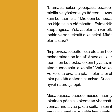
“Elämä sanoiksi -työpajassa pääsee 
mielikuvatyöskentelyn ääreen. Luvass
kuin kohtaamisia.” Mieleeni kumpuaa t
jos kirjoittaisin elämästäni. Esimerk
kaupungissa. Ystävät elämän varrella
jonkin verran tekstiä aikaiseksi. Mit
elämästäsi?
“Improvisaatioteatterissa eletään he
mokaaminen on lahja!” Anteeksi, ku
luominen kuulostaa oikein hyvältä,
aina huono asia, eikö niin? Vai voiko
Voiko siitä oivaltaa jotain: elämä ei
joka pelkäät epäonnistumista. Suosi
hyvät naurut ja opit.
Musapajassa pääsee musisoimaan yh
jokainen pääsisi kokemaan yhdessä s
voimaannuttavaa jakaa soittamisen i