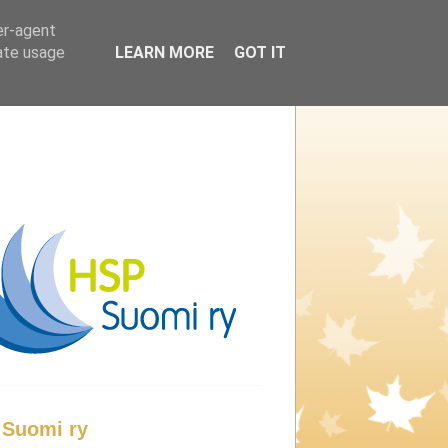
er-agent
rate usage
LEARN MORE
GOT IT
Suomi ry