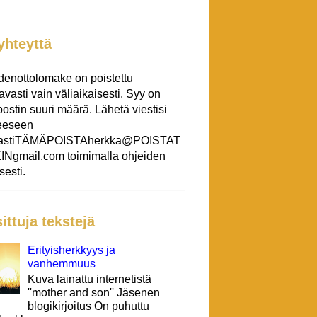
yhteyttä
denottolomake on poistettu
tavasti vain väliaikaisesti. Syy on
ostin suuri määrä. Lähetä viestisi
teeseen
eastiTÄMÄPOISTAherkka@POISTAT
Ngmail.com toimimalla ohjeiden
esti.
ittuja tekstejä
Erityisherkkyys ja
vanhemmuus
Kuva lainattu internetistä
''mother and son'' Jäsenen
blogikirjoitus On puhuttu