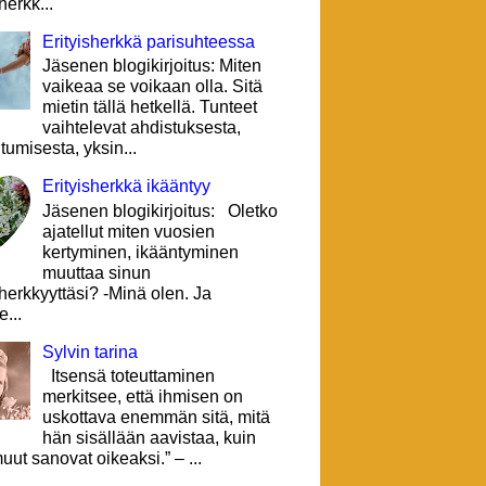
herkk...
Erityisherkkä parisuhteessa
Jäsenen blogikirjoitus: Miten
vaikeaa se voikaan olla. Sitä
mietin tällä hetkellä. Tunteet
vaihtelevat ahdistuksesta,
tumisesta, yksin...
Erityisherkkä ikääntyy
Jäsenen blogikirjoitus: Oletko
ajatellut miten vuosien
kertyminen, ikääntyminen
muuttaa sinun
sherkkyyttäsi? -Minä olen. Ja
e...
Sylvin tarina
Itsensä toteuttaminen
merkitsee, että ihmisen on
uskottava enemmän sitä, mitä
hän sisällään aavistaa, kuin
uut sanovat oikeaksi.” – ...