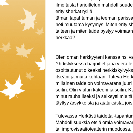
ilmoitusta harjoittelun mahdollisuu
erityisherkät ry:llä
tämän tapahtuman ja teeman parissa
heti muutama kysymys. Miten erityis
taiteen ja miten taide pystyy voima
herkkää?
Olen oman herkkyyteni kanssa ns. va
Yhdistyksessä harjoittelijana vierai
osoittautunut oikeaksi herkkiskylvyks
itseäni ja muita kohtaan. Tuleva Herk
millainen taide on voimavarana juuri
soitin. Otin viulun käteeni ja soitin. K
minut rauhalliseksi ja selkeytti mielt
täyttyy ärsykkeistä ja ajatuksista, jois
Tulevassa Herkästi taidetta -tapahtum
Mahdollisuuksia etsiä omia voimavaro
tai improvisaatioteatterin muodossa.