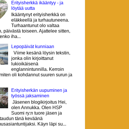
Erityisherkkä ikääntyy - ja
löytää uutta
Ikääntynyt erityisherkkä on
eläkkeellä ja turhautuneena.
Turhaantunut olo valtaa
, päivästä toiseen. Ajattelee sitten,
lenko iha...
Lepopäivät kunniaan
Viime kesänä löysin tekstin,
jonka olin kirjoittanut
lukioikäisenä
englannintunnilla. Kerroin
 miten oli kohdannut suuren surun ja
Erityisherkän uupuminen ja
työssä jaksaminen
Jäsenen blogikirjoitus Hei,
olen Annukka. Olen HSP
Suomi ry:n tuore jäsen ja
ttaudun tänä keväänä
sasiantuntijaksi. Käyn läpi su...