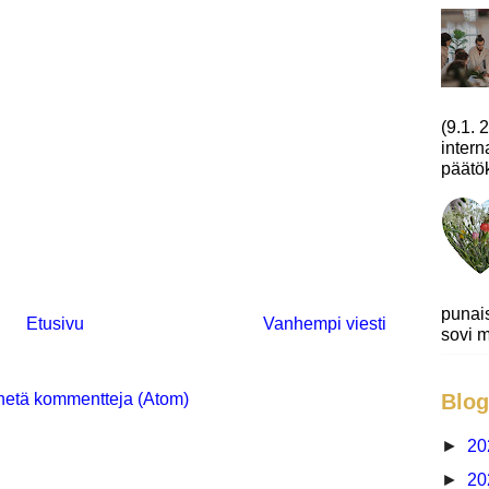
(9.1.
intern
päätök
punai
Etusivu
Vanhempi viesti
sovi m
Blog
hetä kommentteja (Atom)
►
20
►
20