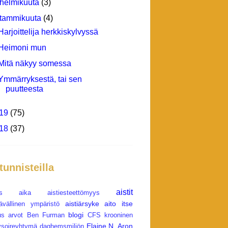
helmikuuta
(3)
tammikuuta
(4)
Harjoittelija herkkiskylvyssä
Heimoni mun
Mitä näkyy somessa
Ymmärryksestä, tai sen
puutteesta
19
(75)
18
(37)
 tunnisteilla
aistit
s
aika
aistiesteettömyys
aistiärsyke
aito itse
tävällinen ympäristö
blogi
us
arvot
Ben Furman
CFS krooninen
Elaine N. Aron
soireyhtymä
daghemsmiljön