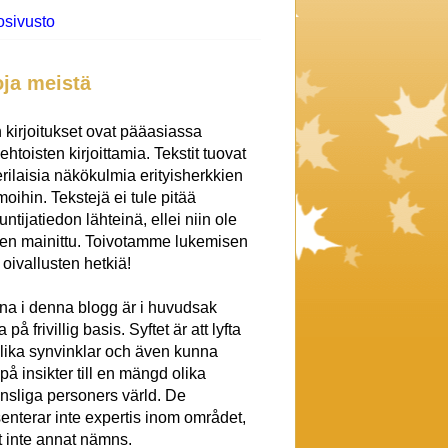
osivusto
oja meistä
 kirjoitukset ovat pääasiassa
htoisten kirjoittamia. Tekstit tuovat
erilaisia näkökulmia erityisherkkien
oihin. Tekstejä ei tule pitää
untijatiedon lähteinä, ellei niin ole
een mainittu. Toivotamme lukemisen
a oivallusten hetkiä!
na i denna blogg är i huvudsak
 på frivillig basis. Syftet är att lyfta
lika synvinklar och även kunna
på insikter till en mängd olika
nsliga personers värld. De
enterar inte expertis inom området,
att inte annat nämns.