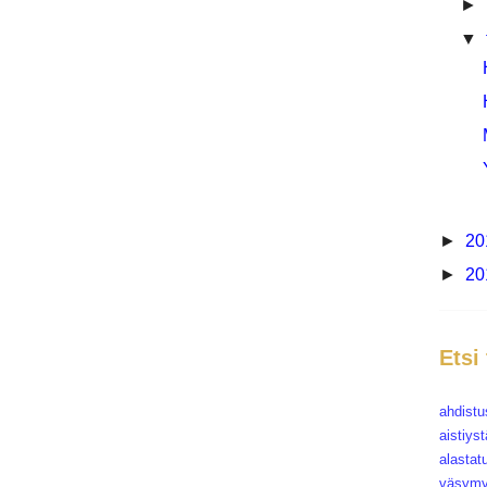
►
▼
►
20
►
20
Etsi
ahdistu
aistiys
alastat
väsymy