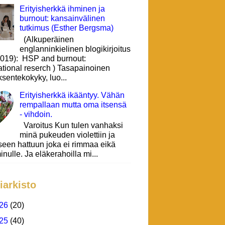
Erityisherkkä ihminen ja
burnout: kansainvälinen
tutkimus (Esther Bergsma)
(Alkuperäinen
englanninkielinen blogikirjoitus
 2019): HSP and burnout:
ational reserch ) Tasapainoinen
sentekokyky, luo...
Erityisherkkä ikääntyy. Vähän
rempallaan mutta oma itsensä
- vihdoin.
Varoitus Kun tulen vanhaksi
minä pukeuden violettiin ja
seen hattuun joka ei rimmaa eikä
inulle. Ja eläkerahoilla mi...
iarkisto
26
(20)
25
(40)