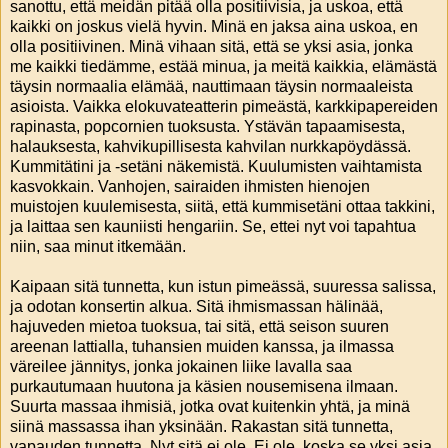
sanottu, että meidän pitää olla positiivisia, ja uskoa, että
kaikki on joskus vielä hyvin. Minä en jaksa aina uskoa, en
olla positiivinen. Minä vihaan sitä, että se yksi asia, jonka
me kaikki tiedämme, estää minua, ja meitä kaikkia, elämästä
täysin normaalia elämää, nauttimaan täysin normaaleista
asioista. Vaikka elokuvateatterin pimeästä, karkkipapereiden
rapinasta, popcornien tuoksusta. Ystävän tapaamisesta,
halauksesta, kahvikupillisesta kahvilan nurkkapöydässä.
Kummitätini ja -setäni näkemistä. Kuulumisten vaihtamista
kasvokkain. Vanhojen, sairaiden ihmisten hienojen
muistojen kuulemisesta, siitä, että kummisetäni ottaa takkini,
ja laittaa sen kauniisti hengariin. Se, ettei nyt voi tapahtua
niin, saa minut itkemään.
Kaipaan sitä tunnetta, kun istun pimeässä, suuressa salissa,
ja odotan konsertin alkua. Sitä ihmismassan hälinää,
hajuveden mietoa tuoksua, tai sitä, että seison suuren
areenan lattialla, tuhansien muiden kanssa, ja ilmassa
väreilee jännitys, jonka jokainen liike lavalla saa
purkautumaan huutona ja käsien nousemisena ilmaan.
Suurta massaa ihmisiä, jotka ovat kuitenkin yhtä, ja minä
siinä massassa ihan yksinään. Rakastan sitä tunnetta,
vapauden tunnetta. Nyt sitä ei ole. Ei ole, koska se yksi asia,