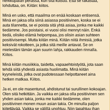
herkkupalan perässä, kun sitä kutsuu. Että se rakastaa,
lohduttaa, on. Kiitän: kiitos.
Minä en usko, että maailma on enää koskaan entisensä.
Minä en jaksa olla siinä asiassa positiivinen, koska se ei
auta tilannetta, se ei poista sitä yhtä asiaa, jonka me kaikki
tiedämme. Jos poistaisi, ei vuosi olisi mennyt näin. Enkä
tiedä, olisiko elämä helpompaa, jos olisin asian suhteen
positiivisempi. Mutta kiitän minä. Kiitän niitä ihmisiä, jotka
keksivät rokotteen, ja jotka sitä meille antavat. Se on
mielestäni tämän ajan suurin lahja, rakkauden rinnalla.
Kiitos.
Minä kiitän musiikkia, taidetta, vapaaehtoistyötä, jota saan
tehdä siitä yhdestä asiasta huolimatta. Minä kiitän
kyyneleistä, jotka ovat pudotessaan helpottaneet aina
hetken matkaa. Kiitos.
Ja ei, en ole masentunut, ahdistunut tai surullinen kokoajan.
Olen sitä hetkittäin. Ja vaikka en jaksa olla positiivinen sen
yhden asian takia, jonka me kaikki tiedämme, olen
positiivinen monen muun asian takia. On minulla paljon
kiitettävää. Vaikka se välillä unohtuu. Niin tapahtuu ihan