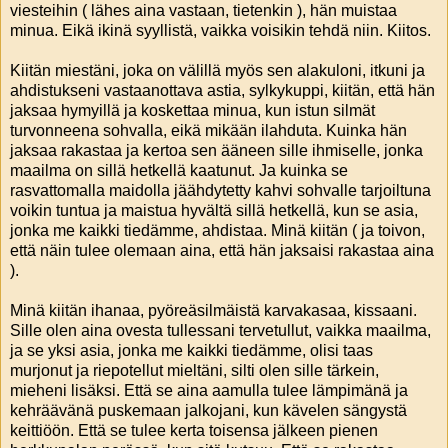
viesteihin ( lähes aina vastaan, tietenkin ), hän muistaa
minua. Eikä ikinä syyllistä, vaikka voisikin tehdä niin. Kiitos.
Kiitän miestäni, joka on välillä myös sen alakuloni, itkuni ja
ahdistukseni vastaanottava astia, sylkykuppi, kiitän, että hän
jaksaa hymyillä ja koskettaa minua, kun istun silmät
turvonneena sohvalla, eikä mikään ilahduta. Kuinka hän
jaksaa rakastaa ja kertoa sen ääneen sille ihmiselle, jonka
maailma on sillä hetkellä kaatunut. Ja kuinka se
rasvattomalla maidolla jäähdytetty kahvi sohvalle tarjoiltuna
voikin tuntua ja maistua hyvältä sillä hetkellä, kun se asia,
jonka me kaikki tiedämme, ahdistaa. Minä kiitän ( ja toivon,
että näin tulee olemaan aina, että hän jaksaisi rakastaa aina
).
Minä kiitän ihanaa, pyöreäsilmäistä karvakasaa, kissaani.
Sille olen aina ovesta tullessani tervetullut, vaikka maailma,
ja se yksi asia, jonka me kaikki tiedämme, olisi taas
murjonut ja riepotellut mieltäni, silti olen sille tärkein,
mieheni lisäksi. Että se aina aamulla tulee lämpimänä ja
kehräävänä puskemaan jalkojani, kun kävelen sängystä
keittiöön. Että se tulee kerta toisensa jälkeen pienen