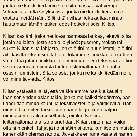
jonka me kaikki tiedämme, on sitä massaa vahvempi.
Vihaan sitä, että se yksi asia, jonka me kaikki tiedämme,
erottaa meidät näin. Silti kiitän vihaa, joka auttaa minua
huutamaan tämän kaiken edes hetkeksi pois. Kiitos.
Kiitän käsiäni, jotka neulovat harmaata lankaa, tekevät siitä
jotain sellaista, josta saa olla ylpeä: puseron, mekon tai
sukat. Kiitän siitä lahjasta, jonka äitini minuun istutti, ja äitini
äiti: käsillä tekemisen lahjan. Jokainen silmukka, jonka teen,
valmistaa jotain uniikkia, jotain minun itseni tekemää. Ja kun
se on valmista, minusta tuntuu uskomattoman hienolta:
osasin, onnistuin. Sitä se asia, jonka me kaikki tiedämme, ei
voi minulta viedä. Kiitos.
Kiitän ystävääni siitä, että vaikka emme näe kuukausiin,
ihan sen yhden asian takia, jonka me kaikki tiedämme, hän
ilahduttaa minua kauniilla tekstiviesteillä ja valokuvilla. Hän
muistuttaa, miten tärkeä olen hänelle, ja miten paljon
minussa on: kaikkea sellaista, minkä itse sinä
kiittämättömänä aikana unohdan. Kiitän, miten hän voikin
olla niin enkeli, lahja ja ilo sinäkin aikana, kun itse en muista
kenenkään olemassaoloa. Ja vaikka en aina vastaisi hänen