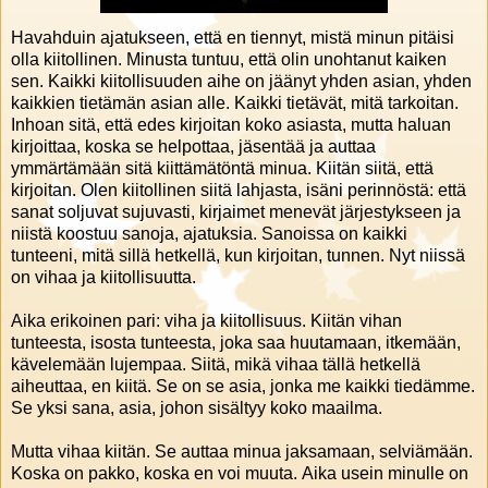
Havahduin ajatukseen, että en tiennyt, mistä minun pitäisi
olla kiitollinen. Minusta tuntuu, että olin unohtanut kaiken
sen. Kaikki kiitollisuuden aihe on jäänyt yhden asian, yhden
kaikkien tietämän asian alle. Kaikki tietävät, mitä tarkoitan.
Inhoan sitä, että edes kirjoitan koko asiasta, mutta haluan
kirjoittaa, koska se helpottaa, jäsentää ja auttaa
ymmärtämään sitä kiittämätöntä minua. Kiitän siitä, että
kirjoitan. Olen kiitollinen siitä lahjasta, isäni perinnöstä: että
sanat soljuvat sujuvasti, kirjaimet menevät järjestykseen ja
niistä koostuu sanoja, ajatuksia. Sanoissa on kaikki
tunteeni, mitä sillä hetkellä, kun kirjoitan, tunnen. Nyt niissä
on vihaa ja kiitollisuutta.
Aika erikoinen pari: viha ja kiitollisuus. Kiitän vihan
tunteesta, isosta tunteesta, joka saa huutamaan, itkemään,
kävelemään lujempaa. Siitä, mikä vihaa tällä hetkellä
aiheuttaa, en kiitä. Se on se asia, jonka me kaikki tiedämme.
Se yksi sana, asia, johon sisältyy koko maailma.
Mutta vihaa kiitän. Se auttaa minua jaksamaan, selviämään.
Koska on pakko, koska en voi muuta. Aika usein minulle on