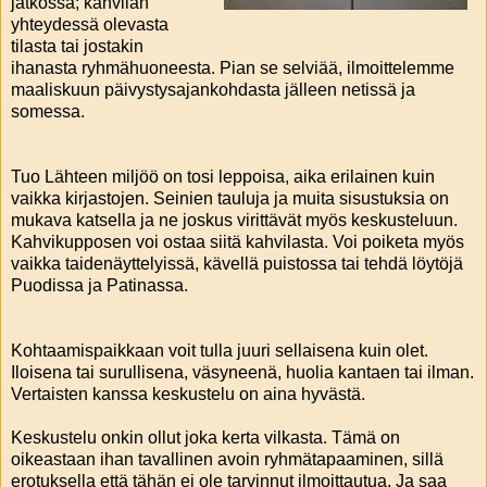
jatkossa; kahvilan
yhteydessä olevasta
tilasta tai jostakin
ihanasta ryhmähuoneesta. Pian se selviää, ilmoittelemme
maaliskuun päivystysajankohdasta jälleen netissä ja
somessa.
Tuo Lähteen miljöö on tosi leppoisa, aika erilainen kuin
vaikka kirjastojen. Seinien tauluja ja muita sisustuksia on
mukava katsella ja ne joskus virittävät myös keskusteluun.
Kahvikupposen voi ostaa siitä kahvilasta. Voi poiketa myös
vaikka taidenäyttelyissä, kävellä puistossa tai tehdä löytöjä
Puodissa ja Patinassa.
Kohtaamispaikkaan voit tulla juuri sellaisena kuin olet.
Iloisena tai surullisena, väsyneenä, huolia kantaen tai ilman.
Vertaisten kanssa keskustelu on aina hyvästä.
Keskustelu onkin ollut joka kerta vilkasta. Tämä on
oikeastaan ihan tavallinen avoin ryhmätapaaminen, sillä
erotuksella että tähän ei ole tarvinnut ilmoittautua. Ja saa