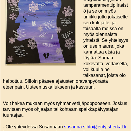
temperamenttipiirteist
ö ja se on myös
uniikki juttu jokaiselle
sen kokijalle, ja
toisaalta meissä on
myös olennaista
yhteistä. Se yhteisyys
on usein aarre, joka
kannattaa etsiä ja
löytää. Samaa
kokevalta, vertaiselta,
voi kuulla ne
taikasanat, joista olo
helpottuu. Silloin pääsee ajatusten oravanpyörästä
eteenpäin. Uuteen uskallukseen ja kasvuun.
Voit hakea mukaan myös ryhmänvetäjäpoppooseen. Joskus
tarvitaan myös ohjaajan tai kohtaamispaikkapäivystäjän
tuuraajaa.
- Ole yhteydessä Susannaan
susanna.sihto@erityisherkat.fi