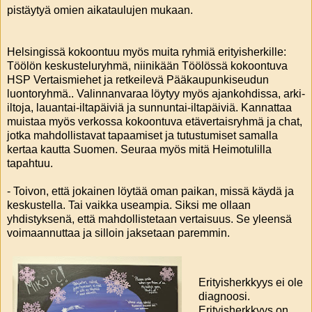
pistäytyä omien aikataulujen mukaan.
Helsingissä kokoontuu myös muita ryhmiä erityisherkille:
Töölön keskusteluryhmä, niinikään Töölössä kokoontuva
HSP Vertaismiehet ja retkeilevä Pääkaupunkiseudun
luontoryhmä.. Valinnanvaraa löytyy myös ajankohdissa, arki-
iltoja, lauantai-iltapäiviä ja sunnuntai-iltapäiviä. Kannattaa
muistaa myös verkossa kokoontuva etävertaisryhmä ja chat,
jotka mahdollistavat tapaamiset ja tutustumiset samalla
kertaa kautta Suomen. Seuraa myös mitä Heimotulilla
tapahtuu.
- Toivon, että jokainen löytää oman paikan, missä käydä ja
keskustella. Tai vaikka useampia. Siksi me ollaan
yhdistyksenä, että mahdollistetaan vertaisuus. Se yleensä
voimaannuttaa ja silloin jaksetaan paremmin.
Erityisherkkyys ei ole
diagnoosi.
Erityisherkkyys on