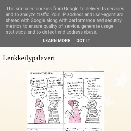
This site uses cookies from Google to deliver its services
Rohkeasti herkkä
and to analyze traffic. Your IP address and user-agent are
shared with Google along with performance and security
metrics to ensure quality of service, generate usage
HSP Suomi ry:n blogi
statistics, and to detect and address abuse.
LEARN MORE
GOT IT
06 kesäkuuta 2026
Lenkkeilypalaveri