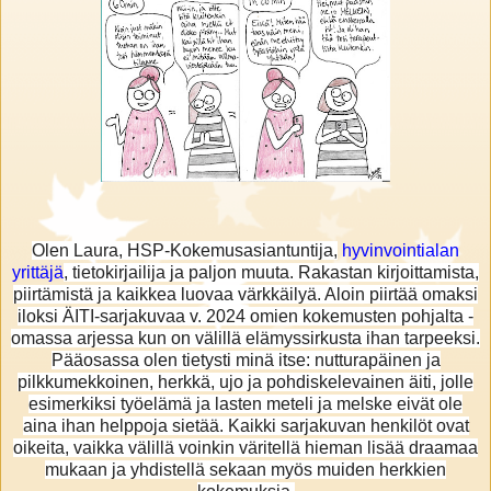
Olen Laura, HSP-Kokemusasiantuntija,
hyvinvointialan
yrittäjä
, tietokirjailija ja paljon muuta. Rakastan kirjoittamista,
piirtämistä ja kaikkea luovaa värkkäilyä. Aloin piirtää omaksi
iloksi ÄITI-sarjakuvaa v. 2024 omien kokemusten pohjalta -
omassa arjessa kun on välillä elämyssirkusta ihan tarpeeksi.
Pääosassa olen tietysti minä itse: nutturapäinen ja
pilkkumekkoinen, herkkä, ujo ja pohdiskelevainen äiti, jolle
esimerkiksi työelämä ja lasten meteli ja melske eivät ole
aina ihan helppoja sietää. Kaikki sarjakuvan henkilöt ovat
oikeita, vaikka välillä voinkin väritellä hieman lisää draamaa
mukaan ja yhdistellä sekaan myös muiden herkkien